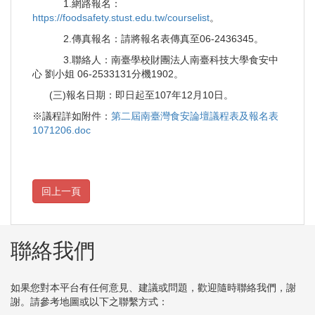
1.網路報名：
https://foodsafety.stust.edu.tw/courselist
。
2.傳真報名：請將報名表傳真至06-2436345。
3.聯絡人：南臺學校財團法人南臺科技大學食安中
心 劉小姐 06-2533131分機1902。
(三)報名日期：即日起至107年12月10日。
※議程詳如附件：
第二屆南臺灣食安論壇議程表及報名表
1071206.doc
聯絡我們
如果您對本平台有任何意見、建議或問題，歡迎隨時聯絡我們，謝
謝。請參考地圖或以下之聯繫方式：