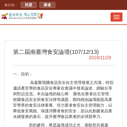
民眾
業者
身分別：
Toggl
navig
第二屆南臺灣食安論壇(107/12/13)
2018/11/29
一、目的：
為凝聚我國食品安全自主管理發展之共識，特別
邀請產官學的食品安全專家在會議中發表論述、經驗分享
與對話交流。本次論壇的核心將 聚焦在業者自主管理、
校園食品安全與食安法律等議題，期待經由論壇能提高產
官學界的食安法律素養、培力業者食安自主管理能力，以
降低食安風險、保護消費者食的安全，並以此創建食品業
永續發展的基石，提升臺灣食品業者的全球競爭力。
您的參與，將是論壇成功之光，亟盼您共襄盛