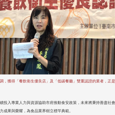
調，獲得「餐飲衛生優良店」及「低碳餐廳」雙重認證的業者，正
續投入專業人力與資源協助市府推動食安政策，未來將秉持善盡社
力成果與榮耀，為食品業界樹立標竿典範。