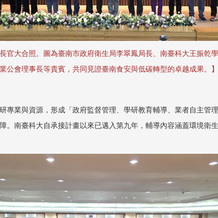
長官大合照。圖為臺南市政府衛生局李翠鳳局長、南臺科大王振乾
業公會理事長等貴賓，共同見證臺南食安與低碳轉型的卓越成果。
研專業與資源，形成「政府監督管理、學研教育輔導、業者自主管
障。南臺科大自承接計畫以來已邁入第九年，輔導內容涵蓋環境衛