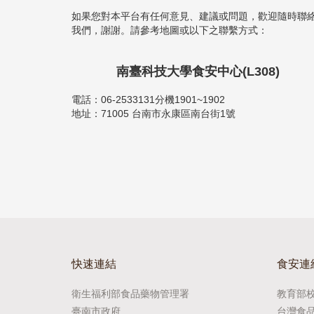
如果您對本平台有任何意見、建議或問題，歡迎隨時聯
我們，謝謝。請參考地圖或以下之聯繫方式：
南臺科技大學食安中心(L308)
電話：06-2533131分機1901~1902
地址：71005 台南市永康區南台街1號
快速連結
食安連
衛生福利部食品藥物管理署
教育部
臺南市政府
台灣食