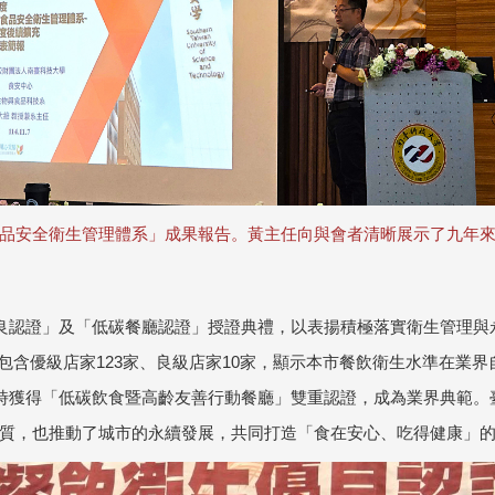
品安全衛生管理體系」成果報告。黃主任向與會者清晰展示了九年
優良認證」及「低碳餐廳認證」授證典禮，以表揚積極落實衛生管理
中包含優級店家123家、良級店家10家，顯示本市餐飲衛生水準在業界
 同時獲得「低碳飲食暨高齡友善行動餐廳」雙重認證，成為業界典範
質，也推動了城市的永續發展，共同打造「食在安心、吃得健康」