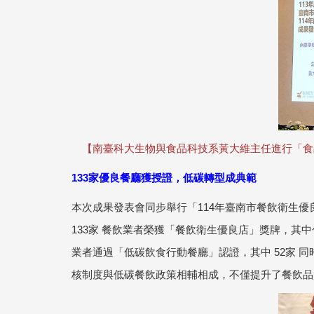
【南臺科大生物與食品科技系黃大維主任進行「食
133家優良餐廳獲授證，低碳轉型成典範
本次成果發表會同步舉行「114年臺南市餐飲衛生
133家 餐飲業者榮獲「餐飲衛生優良店」獎牌，其
業者通過「低碳飲食行動餐廳」認證，其中 52家
核制度與低碳餐飲政策相輔相成，不僅提升了餐飲品