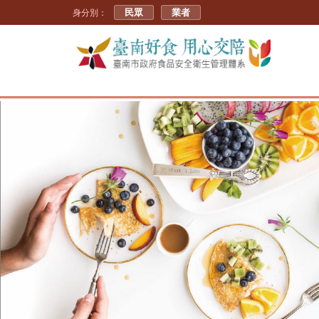
民眾
業者
身分別：