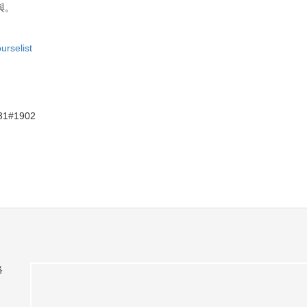
與。
urselist
#1902
絡