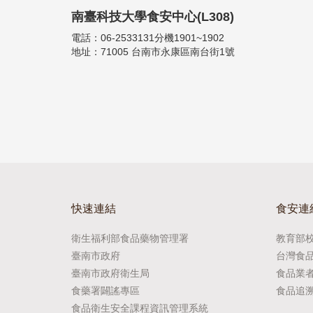
南臺科技大學食安中心(L308)
電話：06-2533131分機1901~1902
地址：71005 台南市永康區南台街1號
快速連結
食安連
衛生福利部食品藥物管理署
教育部
臺南市政府
台灣食
臺南市政府衛生局
食品業
食藥署闢謠專區
食品追
食品衛生安全課程資訊管理系統