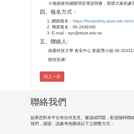
※後續會持續辦理宣導說明會，期望大家的參
四、報名方式：
網路報名：
https://foodsafety.stust.edu.tw/co
傳真報名：06-2436345
E-mail：epc@stust.edu.tw
五、聯絡人:
南臺科技大學 食安中心 劉庭秀小姐 06-2533131
順頌安康!
聯絡我們
如果您對本平台有任何意見、建議或問題，歡迎隨時聯
我們，謝謝。請參考地圖或以下之聯繫方式：