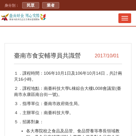
民眾
業者
身分別：
Toggl
navig
臺南市食安輔導員共識營
2017/10/01
１．課程時間：106年10月1日及106年10月14日，共計兩
天16小時。
２．課程地點：南臺科技大學L棟綜合大樓L008會議室(臺
南市永康區南台街一號)。
３．指導單位：臺南市政府衛生局。
４．主辦單位：南臺科技大學。
５．招募對象：
各大專院校之食品及品管、食品營養等專長領域教