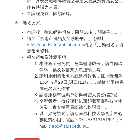
師、具食品廠輔導經驗之專業人員及對食品安全工
作有熱誠之人員。
本課程免費，限額50名。
６．報名方式
本課程一律以網路報名，限額50名，額滿為止。。
請至「臺南市食品安全系統平台」 (網址
https://foodsafety.stust.edu.tw/
)之「活動報名」填
寫報名資料。
報名須知及注意事項
本課程全程免費，另為響應環保，請自備環
保杯、筷及多搭乘大眾運輸工具。
請利用網路報名系統進行報名，截止時間為
106年9月28日(週四)12時止，請於期限內完
成報名以利作業。
請各服務單位惠予參與研習人員公(差)假。
全程參者，得於課程結束領取南臺科技大學
製發「食安輔導員訓練合格證書」。
以上如有疑問，請洽南臺科技大學食安中心
劉庭秀小姐，電話：06-2533131#1901；e-
mail：
epc@stust.edu.tw
。