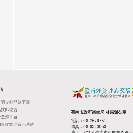
結
校園食材登錄平臺
品技師協會
臺南市政府衛生局-林森辦公室
者登錄平台
電話：06-2679751
溯追蹤管理資訊系統
傳真：06-6333053
地址：70151臺南市東區林森路