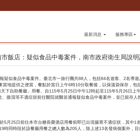
最新消息
服務專區
南市飯店：疑似食品中毒案件，南市政府衛生局說明
院通報疑似食品中毒案件。臺北市一旅行團共88人，包括84名遊客、2名導遊及
臺東當地提供之便當，餐點於當日上午6時10分取餐後，以保溫袋保存，包括
下自助餐廳」用餐。自115年5月25日中午12時起至115年5月26日
人因嘔吐、腹瀉等不適症狀前往醫院就醫並通報疑似食品中毒案件，並已留存人
於5月25日前往本市台糖長榮酒店用餐前即已出現腸胃不適症狀，其中1名
5日19時同時段於該餐廳用餐之總人數為205人，除上述13名發病個案外