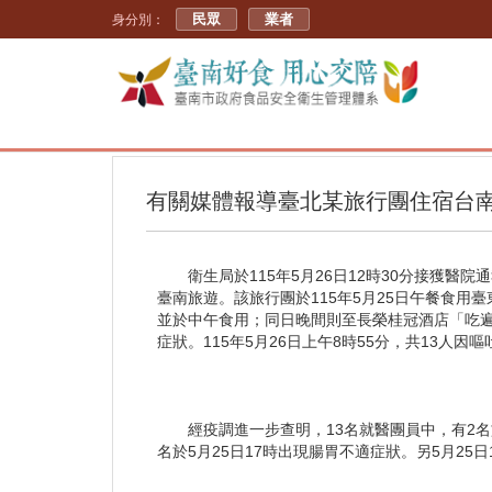
民眾
業者
身分別：
有關媒體報導臺北某旅行團住宿台
衛生局於115年5月26日12時30分接獲醫
臺南旅遊。該旅行團於115年5月25日午餐食用
並於中午食用；同日晚間則至長榮桂冠酒店「吃遍天
症狀。115年5月26日上午8時55分，共13
經疫調進一步查明，13名就醫團員中，有2名
名於5月25日17時出現腸胃不適症狀。另5月2