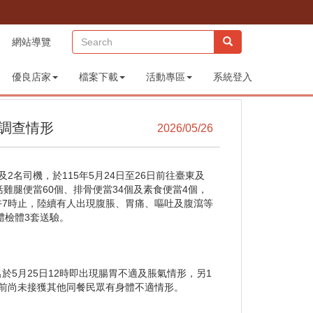
(sitemap)
網站導覽
優良店家
檔案下載
活動專區
系統登入
調查情形
2026/05/26
2名司機，於115年5月24日至26日前往臺東及
雞腿便當60個、排骨便當34個及素食便當4個，
上午7時止，陸續有人出現腹脹、胃痛、嘔吐及腹瀉等
體檢體3套送驗。
於5月25日12時即出現腸胃不適及脹氣情形，另1
，目前尚未接獲其他同餐民眾有身體不適情形。