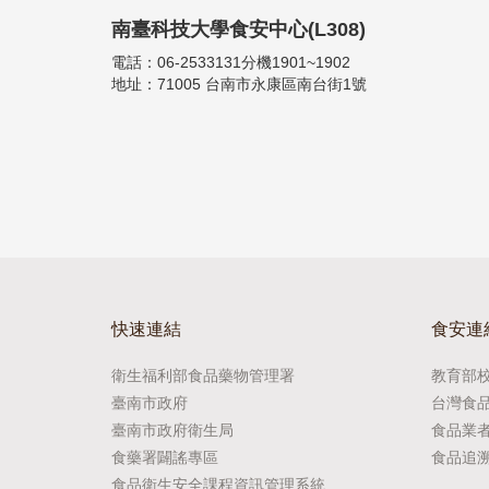
南臺科技大學食安中心(L308)
電話：06-2533131分機1901~1902
地址：71005 台南市永康區南台街1號
快速連結
食安連
衛生福利部食品藥物管理署
教育部
臺南市政府
台灣食
臺南市政府衛生局
食品業
食藥署闢謠專區
食品追
食品衛生安全課程資訊管理系統