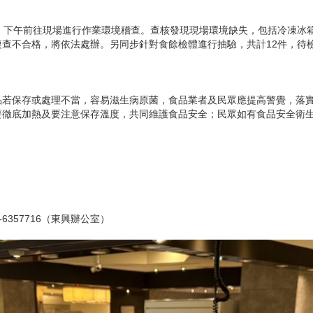
）下午前往現場進行作業環境稽查。查核發現現場環境缺失，包括冷凍冰
查不合格，將依法處辦。另同步針對食餘檢體進行抽驗，共計12件，待
品若保存或處理不當，容易滋生病原菌，食品業者及民眾應提高警覺，落
底加熱及要注意保存溫度，共同維護食品安全；民眾如有食品安全衛生相關
-6357716（東興辦公室）