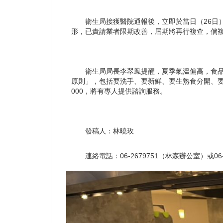
衛生局接獲醫院通報後，立即於當日（26日
形，已責請業者限期改善，屆期將再行複查，倘複
衛生局局長李翠鳳提醒，夏季氣溫偏高，食
原則」，包括要洗手、要新鮮、要生熟食分開、要徹
000，將有專人提供諮詢服務。
發稿人：林曉玫
連絡電話：06-2679751（林森辦公室）或06