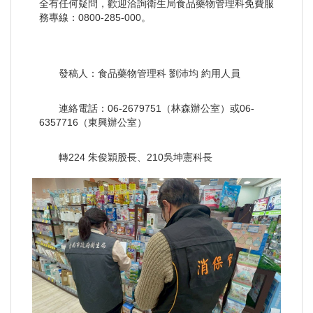
全有任何疑問，歡迎洽詢衛生局食品藥物管理科免費服
務專線：0800-285-000。
發稿人：食品藥物管理科 劉沛均 約用人員
連絡電話：06-2679751（林森辦公室）或06-
6357716（東興辦公室）
轉224 朱俊穎股長、210吳坤憲科長