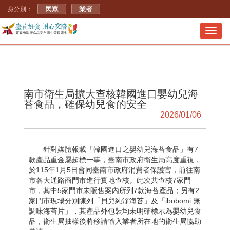
民眾
業者
身分別：
Toggl
navig
南市衛生局擴大查核韓國進口嬰幼兒海
苔食品，確保幼兒食的安全
2026/01/06
針對媒體報載「韓國進口之嬰幼兒海苔食品」有7
款產品重金屬超標一事，臺南市政府衛生局高度重視，
於115年1月5日會同臺南市政府消費者保護官，前往南
市各大通路商門市進行實地查核。此次共查核7家門
市，其中5家門市未販售案內所列7款海苔產品；另有2
家門市現場分別陳列「貝兒純淨海苔」及「ibobomi 無
調味海苔片」，其產品外包裝均未明確標示為嬰幼兒食
品，衛生局抽樣後將移請輸入業者所在地的衛生局協助