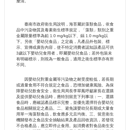
釐清。
臺南市政府衛生局說明，海苔屬於藻類食品，依食
品中污染物質及毒素衛生標準規定，「藻類」類別之重
金屬限量標準為鉛 1.0 mg/kg以下、鎘 1.0 mg/kg以
下。另依「嬰幼兒食品」之定義，凡產品外包裝、標
示、宣傳或廣告內容，使不特定消費者認知該產品可供
3歲以下嬰幼兒食用者，即屬嬰幼兒食品；若外包裝未
有明確標示，則視為一般食品，適用之衛生標準亦有所
不同。
因嬰幼兒對重金屬等污染物之耐受度較低，若長期
或過量食用不符合規定之食品，恐增加健康風險。為保
障嬰幼兒飲食安全，衛生局局長李翠鳳呼籲家長在選購
及提供嬰幼兒食品時，應特別留意下列事項：一、選購
食品時，應確認產品標示完整，並優先選擇符合嬰幼兒
食品相關規定之產品。二、避免讓嬰幼兒長期或大量食
用單一海藻類食品，飲食應多元且均衡。三、留意衛生
機關發布之食品安全抽驗結果及產品回收資訊，若發現
不合格產品，應立即停止食用。如消費者對食品衛生安