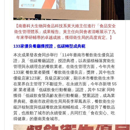
【南臺科大生物與食品科技系黃大維主任進行「食品安全
衛生管理體系」成果報告。黃主任向與會者清晰展示了九
年來學研輔導的卓越成效，獲得衛生局的高度肯定。】
133家優良餐廳獲授證，低碳轉型成典範
本次成果發表會同步舉行「114年臺南市餐飲衛生優良認
證」及「低碳餐廳認證」授證典禮，以表揚積極落實衛生
管理與永續理念的餐飲業者。在衛生管理方面，今年共有
133家 餐飲業者榮獲「餐飲衛生優良店」獎牌，其中包含
優級店家123家、良級店家10家，顯示本市餐飲衛生水準
在業界自主管理下不斷提升。在永續方面，今年亦新增 55
家 業者通過「低碳飲食行動餐廳」認證，其中 52家 同時
獲得「低碳飲食暨高齡友善行動餐廳」雙重認證，成為業
界典範。臺南市政府衛生局局長李翠鳳表示，餐飲衛生分
級評核制度與低碳餐飲政策相輔相成，不僅提升了餐飲品
質，也推動了城市的永續發展，共同打造「食在安心、吃
得健康」的臺南美食城市。