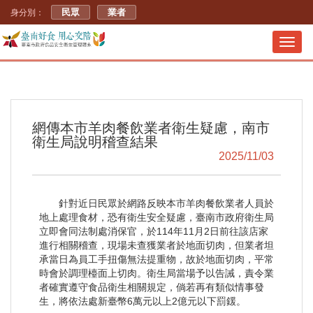
民眾
業者
身分別：
Toggl
navig
網傳本市羊肉餐飲業者衛生疑慮，南市
衛生局說明稽查結果
2025/11/03
針對近日民眾於網路反映本市羊肉餐飲業者人員於
地上處理食材，恐有衛生安全疑慮，臺南市政府衛生局
立即會同法制處消保官，於114年11月2日前往該店家
進行相關稽查，現場未查獲業者於地面切肉，但業者坦
承當日為員工手扭傷無法提重物，故於地面切肉，平常
時會於調理檯面上切肉。衛生局當場予以告誡，責令業
者確實遵守食品衛生相關規定，倘若再有類似情事發
生，將依法處新臺幣6萬元以上2億元以下罰鍰。