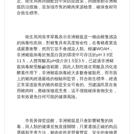
定。衛生局將持續配合中央防疫政策，持續推動非洲豬
瘟防治措施，並加強市售的豬肉來源檢查，確保食材符
合衛生標準。
衛生局局長李翠鳳表示非洲豬瘟是一種由豬隻感染
的病毒性疾病，對豬隻具有高度致命性，在養豬產業造
成嚴重衝擊，然而它並不會感染人類。根據WOAH，
非洲豬瘟病毒於無蛋白質的環境中可存活於pH 3.9至
11.5，人體胃酸其pH值介於1.5至3.5，已超過非洲豬
瘟病毒耐受酸鹼值範圍，因此人類吃後在胃酸及消化道
酵素作用下，非洲豬瘟病毒絕大多數會被殺死，而市面
上的豬肉經過嚴格的檢驗和監管，符合衛生標準，經過
正常渠道販售的豬肉都是安全可食的。另建議民眾在食
用豬肉時，應確保徹底烹煮，這不僅能確保食物安全，
並有效避免任何可能的健康風險。
市長黃偉哲提醒，非洲豬瘟是只會影響豬隻的病
毒，與人類的健康並無直接關聯，只要遵循正確的肉品
選購和烹煮方法，豬肉依然是營養豐富、安全的食物選