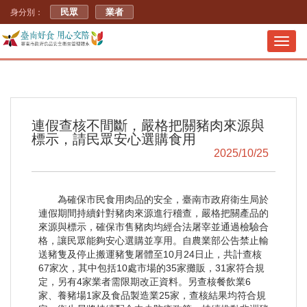
民眾
業者
身分別：
Toggl
navig
連假查核不間斷，嚴格把關豬肉來源與
標示，請民眾安心選購食用
2025/10/25
為確保市民食用肉品的安全，臺南市政府衛生局於
連假期間持續針對豬肉來源進行稽查，嚴格把關產品的
來源與標示，確保市售豬肉均經合法屠宰並通過檢驗合
格，讓民眾能夠安心選購並享用。自農業部公告禁止輸
送豬隻及停止搬運豬隻屠體至10月24日止，共計查核
67家次，其中包括10處市場的35家攤販，31家符合規
定，另有4家業者需限期改正資料。另查核餐飲業6
家、養豬場1家及食品製造業25家，查核結果均符合規