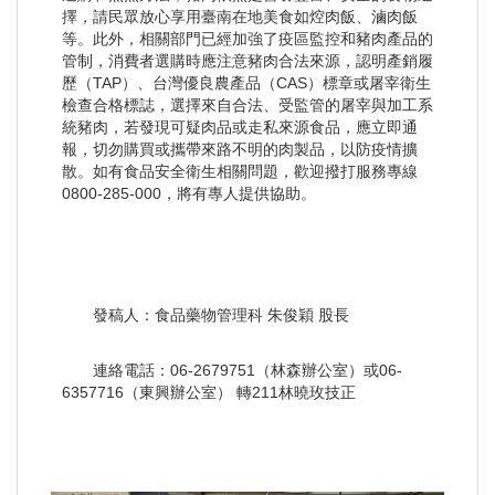
擇，請民眾放心享用臺南在地美食如焢肉飯、滷肉飯
等。此外，相關部門已經加強了疫區監控和豬肉產品的
管制，消費者選購時應注意豬肉合法來源，認明產銷履
歷（TAP）、台灣優良農產品（CAS）標章或屠宰衛生
檢查合格標誌，選擇來自合法、受監管的屠宰與加工系
統豬肉，若發現可疑肉品或走私來源食品，應立即通
報，切勿購買或攜帶來路不明的肉製品，以防疫情擴
散。如有食品安全衛生相關問題，歡迎撥打服務專線
0800-285-000，將有專人提供協助。
發稿人：食品藥物管理科 朱俊穎 股長
連絡電話：06-2679751（林森辦公室）或06-
6357716（東興辦公室） 轉211林曉玫技正