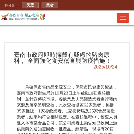
民眾
業者
身分別：
Toggl
navig
臺南市政府即時攔截有疑慮的豬肉原
料， 全面強化食安稽查與防疫措施！
2025/10/24
為確保市售肉品來源安全，保障市民健康與權益，
臺南市政府衛生局於10月23日上午啟動加強查核機
制，並針對傳統市場、餐飲業及肉品製造業者進行豬肉
來源及屠宰證明查核，此次查核涵蓋62家業者，包括
35家攤販、1家餐飲業者、1家養豬場及25家食品製造
業者，結果均符合相關規定。在查核過程中，稽查人員
進入本市某食品公司，該公司業者主動告知已收到上游
供應商的通知需回收一批產品。經清點，現場有20箱