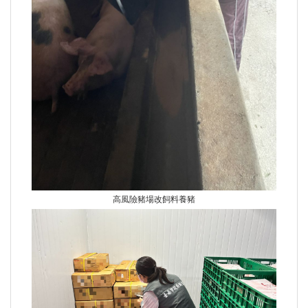
高風險豬場改飼料養豬