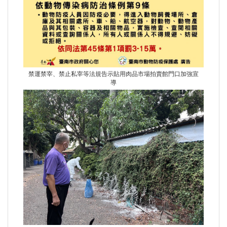
禁運禁宰、禁止私宰等法規告示貼用肉品市場拍賣館門口加強宣
導