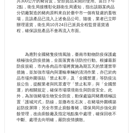
共300公斤的豬背皮，全部貨品未開封使用。當日下午
2點，衛生局接獲彰化縣衛生局通知，指出該縣某肉品
分切廠製造的豬肉原料來自於臺中市一個有疑慮的畜牧
場，且該產品已流入上述食品公司。隨後，業者已立即
辦理退貨，衛生局10月24日已派員全程監督退貨過
程，確保該批產品不會再流入市面。
為應對全國豬隻疫情風險，臺南市動物防疫保護處
積極強化防疫措施，全面落實各項防控行動。根據最新
防疫規範，市內各肉品市場將實施為期五天的禁運禁宰
措施，並加強市場內與運輸車輛的清消作業，亦已於肉
品市場外圍張貼「禁止私宰」及「全國禁運」等防疫法
規公告，提醒業者與民眾遵守「禁止私宰」與「全國禁
運」的相關規定，確保市場環境衛生與防疫安全。此
外，為加強豬場生物安全防疫，動保處協同豬農積極設
置「護城河式」防線，並撒布生石灰，在豬場外圍構築
起防疫屏障；另全市禁止廚餘養豬，環保局同步強化廚
餘管理，改由廚餘廠及指定地點集中處理，確保回收不
中斷、處理去向明確，嚴防疫情擴散。