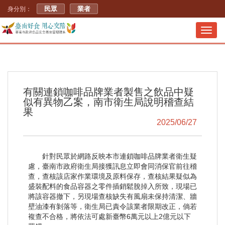
民眾
業者
身分別：
Toggl
navig
有關連鎖咖啡品牌業者製售之飲品中疑
似有異物乙案，南市衛生局說明稽查結
果
2025/06/27
針對民眾於網路反映本市連鎖咖啡品牌業者衛生疑
慮，臺南市政府衛生局接獲訊息立即會同消保官前往稽
查，查核該店家作業環境及原料保存，查核結果疑似為
盛裝配料的食品容器之零件插銷鬆脫掉入所致，現場已
將該容器撤下，另現場查核缺失有風扇未保持清潔、牆
壁油漆有剝落等，衛生局已責令該業者限期改正，倘若
複查不合格，將依法可處新臺幣6萬元以上2億元以下