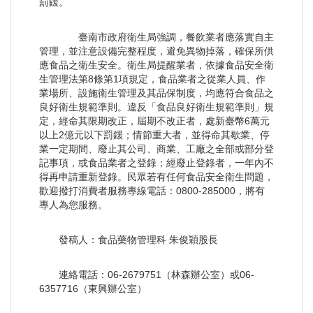
罰鍰。
臺南市政府衛生局強調，餐飲業者應落實自主
管理，並注意設備完整程度，避免異物掉落，確保所供
應食品之衛生安全。衛生局提醒業者，依據食品安全衛
生管理法第8條第1項規定，食品業者之從業人員、作
業場所、設施衛生管理及其品保制度，均應符合食品之
良好衛生規範準則。違反「食品良好衛生規範準則」規
定，經命其限期改正，屆期不改正者，處新臺幣6萬元
以上2億元以下罰鍰；情節重大者，並得命其歇業、停
業一定期間、廢止其公司、商業、工廠之全部或部分登
記事項，或食品業者之登錄；經廢止登錄者，一年內不
得再申請重新登錄。民眾若有任何食品安全衛生問題，
歡迎撥打消費者服務專線電話：0800-285000，將有
專人為您服務。
發稿人：食品藥物管理科 朱俊穎股長
連絡電話：06-2679751（林森辦公室）或06-
6357716（東興辦公室）