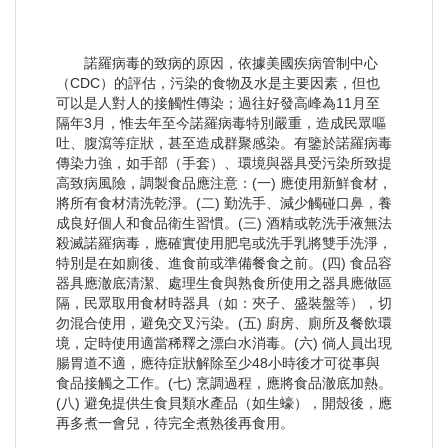
諾羅病毒的致病的原因，依據美國疾病管制中心
（CDC）的評估，污染的食物及水是主要因素，但也
可以是人對人的接觸性傳染；過往好發高峰為11月至
隔年3月，惟去年至今諾羅病毒特別嚴重，造成民眾嘔
吐、腹瀉等症狀，甚至造成群聚感染。有鑒於諾羅病毒
傳染力強，如手部（手套）、環境與器具受污染所致提
高致病風險，調製食品應注意：(一) 應使用新鮮食材，
將所有食材清洗乾淨。(二) 勤洗手、減少觸碰口鼻，養
成良好個人和食品衛生習慣。(三) 酒精或乾洗手液無法
殺滅諾羅病毒，應確實使用肥皂或洗手乳將雙手洗淨，
特別是在如廁後、進食前或準備餐食之前。(四) 食品容
器具應澈底清潔、處理生食與熟食所使用之器具應做區
隔，民眾取用食材時器具（如：夾子、盛裝盤等），切
勿混合使用，避免交叉污染。(五) 廚房、廁所及餐飲環
境，定時使用適當稀釋之漂白水消毒。(六) 倘人員出現
腸胃道不適，應待症狀解除至少48小時後才可從事與
食品接觸之工作。(七) 烹調過程，應將食品澈底加熱。
(八) 避免提供生食貝類水產品（如生蠔），開殼後，應
再多煮一會兒，待完全煮熟後再食用。