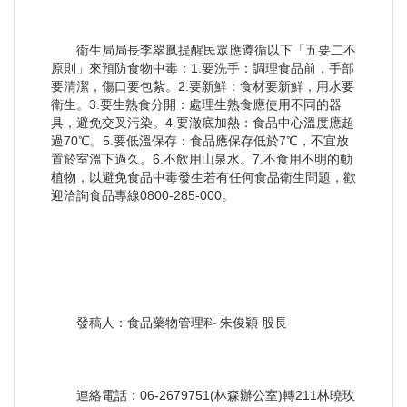
衛生局局長李翠鳳提醒民眾應遵循以下「五要二不
原則」來預防食物中毒：1.要洗手：調理食品前，手部
要清潔，傷口要包紮。2.要新鮮：食材要新鮮，用水要
衛生。3.要生熟食分開：處理生熟食應使用不同的器
具，避免交叉污染。4.要澈底加熱：食品中心溫度應超
過70℃。5.要低溫保存：食品應保存低於7℃，不宜放
置於室溫下過久。6.不飲用山泉水。7.不食用不明的動
植物，以避免食品中毒發生若有任何食品衛生問題，歡
迎洽詢食品專線0800-285-000。
發稿人：食品藥物管理科 朱俊穎 股長
連絡電話：06-2679751(林森辦公室)轉211林曉玫