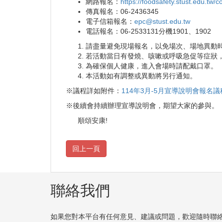
網路報名：
https://foodsafety.stust.edu.tw/co
傳真報名：06-2436345
電子信箱報名：
epc@stust.edu.tw
電話報名：06-2533131分機1901、1902
請盡量避免現場報名，以免場次、場地異動
若活動當日有發燒、咳嗽或呼吸急促等症狀
為確保個人健康，進入會場時請配戴口罩。
本活動如有調整或異動將另行通知。
※議程詳如附件：
114年3月-5月宣導說明會報名議程表
※後續會持續辦理宣導說明會，期望大家的參與。
順頌安康!
聯絡我們
如果您對本平台有任何意見、建議或問題，歡迎隨時聯