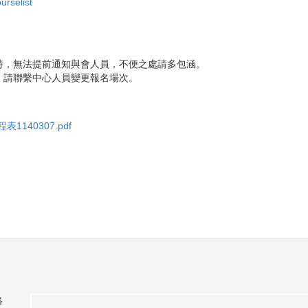
urselist
時，無法提前通知與會人員，不便之處請多包涵。
，請聯繫中心人員變更報名場次。
1140307.pdf
絡