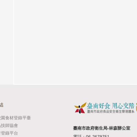
結
校園食材登錄平臺
品技師協會
臺南市政府衛生局-林森辦公室
者登錄平台
電話：06-2679751