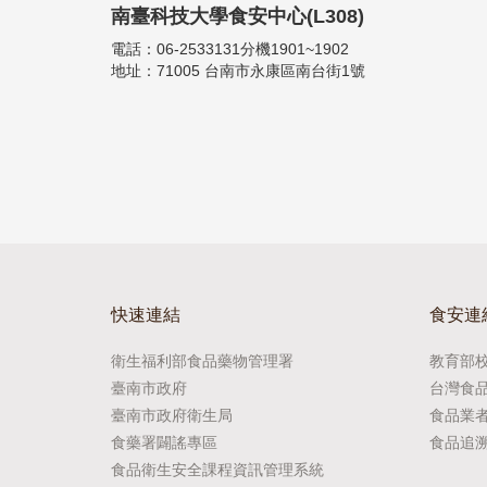
南臺科技大學食安中心(L308)
電話：06-2533131分機1901~1902
地址：71005 台南市永康區南台街1號
快速連結
食安連
衛生福利部食品藥物管理署
教育部
臺南市政府
台灣食
臺南市政府衛生局
食品業
食藥署闢謠專區
食品追
食品衛生安全課程資訊管理系統