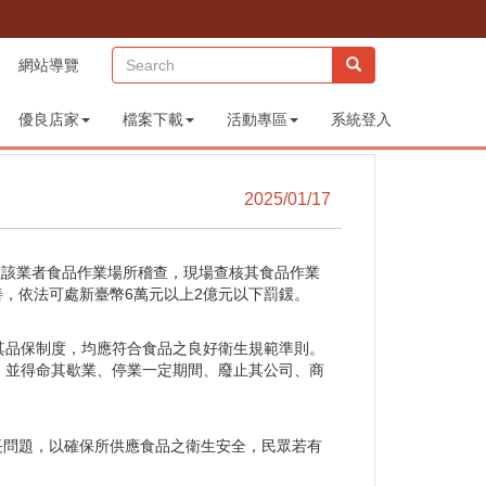
(sitemap)
網站導覽
優良店家
檔案下載
活動專區
系統登入
2025/01/17
往該業者食品作業場所稽查，現場查核其食品作業
，依法可處新臺幣6萬元以上2億元以下罰鍰。
其品保制度，均應符合食品之良好衛生規範準則。
，並得命其歇業、停業一定期間、廢止其公司、商
長問題，以確保所供應食品之衛生安全，民眾若有