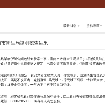
最新消息
服務專區
南市衛生局說明稽查結果
焙業者所製售麵包疑似發霉一事，臺南市政府衞生局當日(16日)派員前
食品良好衛生規範準則之規定，已責令業者限期改正，倘屆期複查未改善
第8條第1項規定，食品業者之從業人員、作業場所、設施衛生管理及
改正，屆期不改正者，處新臺幣6萬元以上2億元以下罰鍰；情節重大者
登錄；經廢止登錄者，一年內不得再申請重新登錄。
主管理，經常檢視食品製作過程及保存條件，防止食品有變質或微生物滋
：0800-285000，將有專人為您服務。