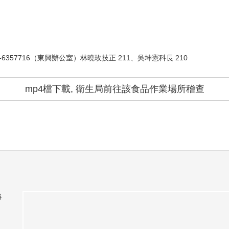
-6357716（東興辦公室）林曉玫技正 211、吳坤憲科長 210
mp4檔下載, 衛生局前往該食品作業場所稽查
絡