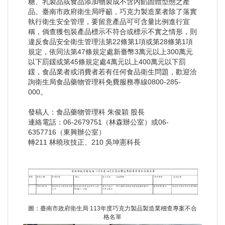
糖、乳製品或食品添加物製成不含內餡固體型態之產
品。臺南市政府衛生局呼籲，巧克力製造業者除了落實
執行衛生安全管理，要留意產品可可含量比例進行宣
稱，倘查獲包裝產品標示不符合或標示不實之情形，則
違反食品安全衛生管理法第22條第1項或第28條第1項
規定，依同法第47條規定處新臺幣3萬元以上300萬元
以下罰鍰或第45條規定處4萬元以上400萬元以下罰
鍰，食品業者或消費者若有任何食品衛生問題，歡迎洽
詢衛生局食品藥物管理科免費服務專線0800-285-
000。
發稿人：食品藥物管理科 朱俊穎 股長
連絡電話：06-2679751（林森辦公室）或06-
6357716（東興辦公室）
轉211 林曉玫技正、210 吳坤憲科長
圖：臺南市政府衛生局 113年度巧克力製品製造業稽查專案不合
格名單