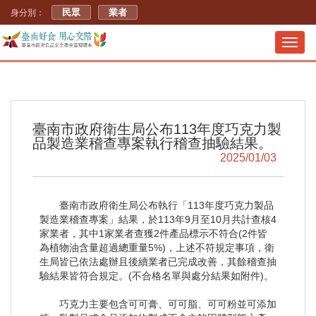
民眾
業者
身分別：
Toggl
navig
臺南市政府衛生局公布113年度巧克力製
品製造業稽查專案執行稽查抽驗結果。
2025/01/03
臺南市政府衛生局公布執行「113年度巧克力製品
製造業稽查專案」結果，於113年9月至10月共計查核4
家業者，其中1家業者查獲2件產品標示不符合(2件皆
為植物油含量超過總重量5%)，上述不符規定事項，衛
生局皆已依法處辦且後續業者已完成改善，其餘稽查抽
驗結果皆符合規定。(不合格名單與處分結果如附件)。
巧克力主要包含可可膏、可可脂、可可粉並可添加