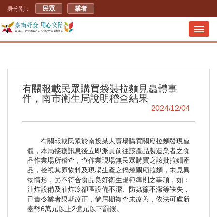
民眾
業者
身分別：
Toggl
navig
有關報載民眾購買袋裝拉麵見蟲體事
件，南市衛生局說明稽查結果
2024/12/04
有關報載民眾於南投某大賣場購買關廟拉麵發現蟲
體，本局接獲訊息後立即派員前往該產品製造業者之食
品作業場所稽查，查作業現場無民眾購買之該批拉麵產
品，檢視其原物料及現場生產之鍋燒關廟拉麵，未見異
物情形，另不符合食品良好衛生規範準則之事項，如：
油炸設備及油炸冷卻區設備不潔、防蟲簾不潔等缺失，
已責令業者限期改正，倘屆期複查未改善，依法可處新
臺幣6萬元以上2億元以下罰鍰。