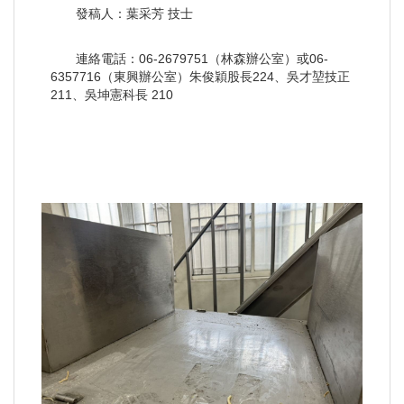
發稿人：葉采芳 技士
連絡電話：06-2679751（林森辦公室）或06-
6357716（東興辦公室）朱俊穎股長224、吳才堃技正
211、吳坤憲科長 210