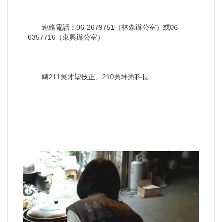
連絡電話：06-2679751（林森辦公室）或06-
6357716（東興辦公室）
轉211吳才堃技正、210吳坤憲科長