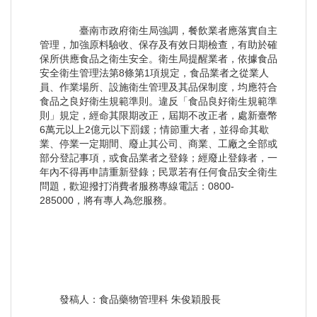
臺南市政府衛生局強調，餐飲業者應落實自主
管理，加強原料驗收、保存及有效日期檢查，有助於確
保所供應食品之衛生安全。衛生局提醒業者，依據食品
安全衛生管理法第8條第1項規定，食品業者之從業人
員、作業場所、設施衛生管理及其品保制度，均應符合
食品之良好衛生規範準則。違反「食品良好衛生規範準
則」規定，經命其限期改正，屆期不改正者，處新臺幣
6萬元以上2億元以下罰鍰；情節重大者，並得命其歇
業、停業一定期間、廢止其公司、商業、工廠之全部或
部分登記事項，或食品業者之登錄；經廢止登錄者，一
年內不得再申請重新登錄；民眾若有任何食品安全衛生
問題，歡迎撥打消費者服務專線電話：0800-
285000，將有專人為您服務。
發稿人：食品藥物管理科 朱俊穎股長