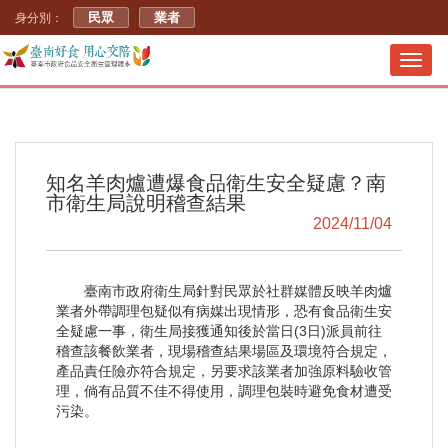
民眾
業者
身分別：
Toggl
navig
知名羊肉爐遭爆食品衛生安全疑慮？南
市衛生局說明稽查結果
2024/11/04
臺南市政府衛生局針對民眾於社群媒體反映羊肉爐
業者外帶調理包疑似有病媒出現情形，恐有食品衛生安
全疑慮一事，衛生局接獲通知後於當日(3日)派員前往
稽查該餐飲業者，現場稽查結果場區及環境符合規定，
產品責任險亦符合規定，另要求該業者加強原料驗收管
理，倘有品質不佳不得使用，調理包裝時避免食材遭受
污染。