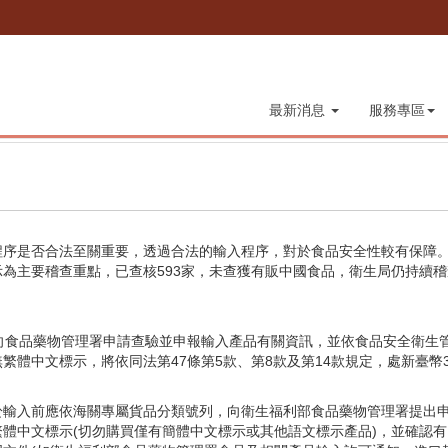
最新消息
服務專區
序是否合法至關重要，透過合法的輸入程序，對於食品安全性較有保障。臺
為主要稽查重點，已查核593家，未查獲有販中國食品，衛生局仍持續
向食品藥物管理署申請查驗並申報輸入產品有關資訊，並依食品安全衛生
體中文標示，將依同法第47條第5款、第8款及第14款規定，處新臺幣3
於輸入前應依海關專屬貨品分類號列，向衛生福利部食品藥物管理署提出
體中文標示(切勿購買僅有簡體中文標示或其他語文標示產品)，並確認