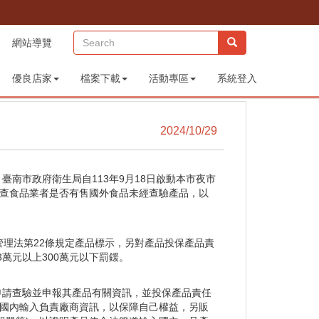
(sitemap)
網站導覽
優良店家
檔案下載
活動專區
系統登入
2024/10/29
南市政府衛生局自113年9月18日啟動本市夜市
稽查食品業者是否有售國外食品未經查驗產品，以
管理法第22條規定產品標示，另對產品投保產品責
萬元以上300萬元以下罰鍰。
申請查驗並申報其產品有關資訊，並投保產品責任
有國內輸入負責廠商資訊，以保障自己權益，另販