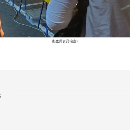
衛生局食品稽查2
絡