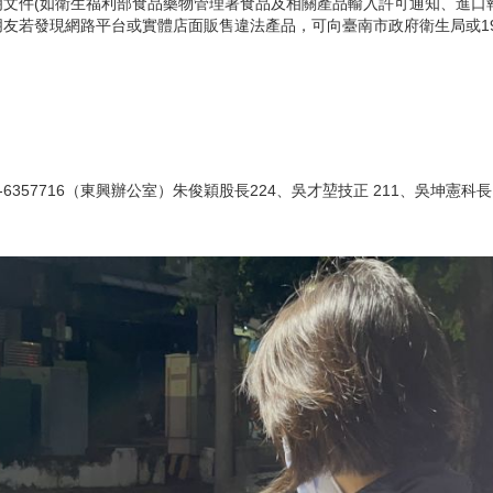
文件(如衛生福利部食品藥物管理署食品及相關產品輸入許可通知、進口
友若發現網路平台或實體店面販售違法產品，可向臺南市政府衛生局或19
-6357716（東興辦公室）朱俊穎股長224、吳才堃技正 211、吳坤憲科長 