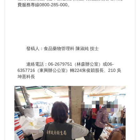
費服務專線0800-285-000。
發稿人：食品藥物管理科 陳淑純 技士
連絡電話：06-2679751（林森辦公室）或06-
6357716（東興辦公公室）轉224朱俊穎股長、210 吳
坤憲科長