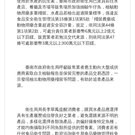
使用於水產的抗生素，臺南市政府衛生局已派員前往水
產店、餐廳及市場等販售場所加強抽驗午仔魚，檢驗動
物用藥多重殘留。水產品若檢出超過限量標準，係違反
食品安全衛生管理法第15條第1項第5款「殘留農藥或
動物用藥含量超過安全容許量」規定，依同法第44條
第1項第2款，可處分責任業者新臺幣6萬元以上2億元
以下罰鍰。販賣業者若無法交代來源，則依同法第47
條可處新臺幣3萬元以上300萬元以下罰鍰。
臺南市政府衛生局呼籲販售業者應主動向大盤或供
應商索取自主檢驗報告並保留完整的產品交易憑證，一
旦發現檢出動物用藥殘留等問題，有助於追查產品來
源。
衛生局局長李翠鳳提醒消費者，購買水產品應選擇
具有生產履歷或信譽良好之業者，避免選購來源不明的
產品，多樣化選擇各類漁產品，勿偏好攝食特定魚種，
才能均衡攝取到不同魚類所提供的營養素。消費者若有
任何食品衛生問題，歡迎洽詢衛生局食品藥物管理科免