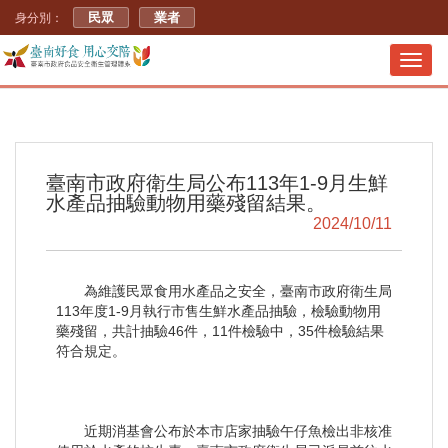
民眾
業者
身分別：
Toggl
navig
臺南市政府衛生局公布113年1-9月生鮮
水產品抽驗動物用藥殘留結果。
2024/10/11
為維護民眾食用水產品之安全，臺南市政府衛生局
113年度1-9月執行市售生鮮水產品抽驗，檢驗動物用
藥殘留，共計抽驗46件，11件檢驗中，35件檢驗結果
符合規定。
近期消基會公布於本市店家抽驗午仔魚檢出非核准