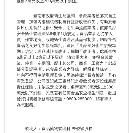
臺幣3萬元以上300萬元以下罰鍰。
臺南市政府衛生局強調，餐飲業者應落實自主
管理，加強內部稽核機制自行監督改善缺失，有助於確
保所供應食品之衛生安全。衛生局提醒業者，依據食品
安全衛生管理法第8條第1項規定，食品業者之從業人
員、作業場所、設施衛生管理及其品保制度，均應符合
食品之良好衛生規範準則。違反「食品良好衛生規範準
則」規定，經命其限期改正，屆期不改正者，處新臺幣
6萬元以上2億元以下罰鍰；情節重大者，並得命其歇
業、停業一定期間、廢止其公司、商業、工廠之全部或
部分登記事項，或食品業者之登錄；經廢止登錄者，一
年內不得再申請重新登錄，另為確保消費者權益，具有
商業登記、公司登記或工廠登記之餐飲業者須投保產品
責任保險，未依規定投保者，處新臺幣3萬元以上300
萬元以下罰鍰。民眾若有任何食品安全衛生問題，歡迎
撥打消費者服務專線電話：0800-285000，將有專人
為您服務。
發稿人：食品藥物管理科 朱俊穎股長