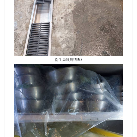
衛生局派員稽查8