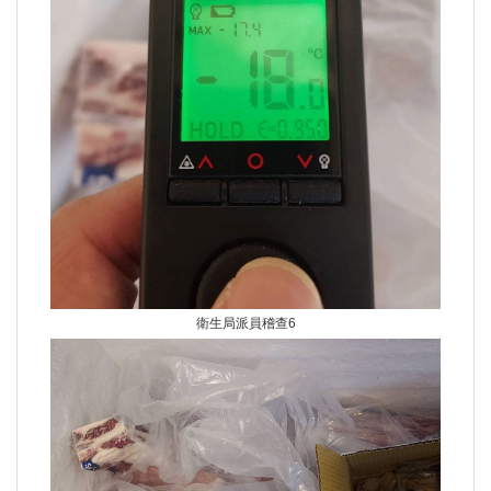
衛生局派員稽查6