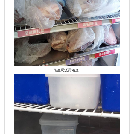
衛生局派員稽查1