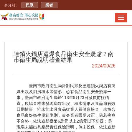
民眾
業者
身分別：
Toggl
navig
連鎖火鍋店遭爆食品衛生安全疑慮？南
市衛生局說明稽查結果
2024/09/26
臺南市政府衛生局針對民眾反應連鎖火鍋店有病
媒出沒及廚房積水等情形，恐有食品衛生安全疑慮一
事，臺南市政府衛生局於113年9月23日派員前往稽
查，現場查核未發現病媒出沒、積水情形及食品逾有效
日期情事，惟未能出具食品從業人員健康檢查，未符合
食品良好衛生規範準則，責令業者限期改正，倘若複查
不合格，依法處新臺幣6萬元以上2億元以下罰鍰；另
現場未能出具產品責任保險證明，倘未投保，依法處新