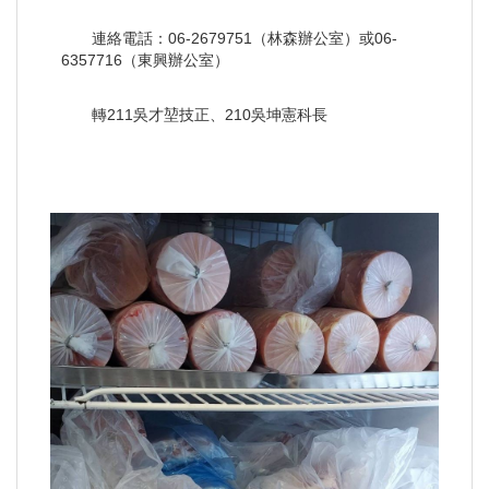
連絡電話：06-2679751（林森辦公室）或06-
6357716（東興辦公室）
轉211吳才堃技正、210吳坤憲科長