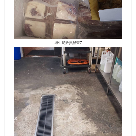
衛生局派員稽查7