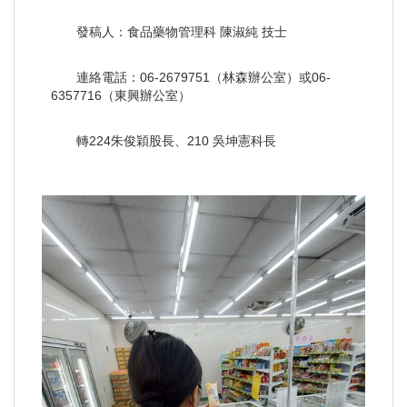
發稿人：食品藥物管理科 陳淑純 技士
連絡電話：06-2679751（林森辦公室）或06-
6357716（東興辦公室）
轉224朱俊穎股長、210 吳坤憲科長