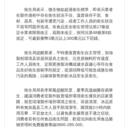
衛生局表示，微生物如超過衛生標準，即表示業者
在製作過程中存在衛生狀況不佳、溫度保存不當、食
材、器具、包裝等遭受污染，或者工作人員的衛生狀況
不當等問題所造成。依食品安全衛生管理法第17條規
定令業者限期改正，屆期未改正，按同法第48條第8款
規定，可處新臺幣3萬元以上300萬元以下罰鍰。
衛生局提醒業者，平時應落實衛生自主管理，加強
製程環境及容器與器具之衛生、注意原物料貯存溫度、
工作人員衛生、定期更換製冰機或濾水器濾心等符合食
品良好衛生規範準則規定，從源頭降低可能造成微生物
污染的風險，以確保製售的飲冰品安全及衛生。
衛生局局長李翠鳳提醒民眾，夏季高溫細菌容易孳
生，建議消費者至製作販賣場所環境衛生優良的店家選
購，留意現場製作場所環境之衛生、容器清潔、冰品原
料有無加蓋及工作人員手部清潔等。購買後2小時內飲
用完畢，不宜放太久，以避免產生腸胃道不適之症狀。
消費者若有任何食品衛生問題，歡迎洽詢衛生局食品藥
物管理科免費服務專線0800-285-000。