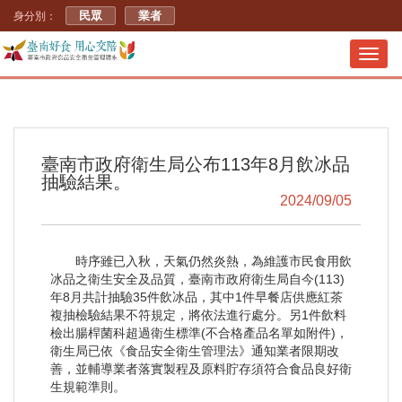
民眾
業者
身分別：
Toggl
navig
臺南市政府衛生局公布113年8月飲冰品
抽驗結果。
2024/09/05
時序雖已入秋，天氣仍然炎熱，為維護市民食用飲
冰品之衛生安全及品質，臺南市政府衛生局自今(113)
年8月共計抽驗35件飲冰品，其中1件早餐店供應紅茶
複抽檢驗結果不符規定，將依法進行處分。另1件飲料
檢出腸桿菌科超過衛生標準(不合格產品名單如附件)，
衛生局已依《食品安全衛生管理法》通知業者限期改
善，並輔導業者落實製程及原料貯存須符合食品良好衛
生規範準則。