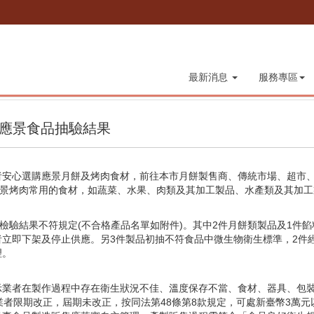
最新消息
服務專區
節應景食品抽驗結果
者安心選購應景月餅及烤肉食材，前往本市月餅製售商、傳統市場、超市
應景烤肉常用的食材，如蔬菜、水果、肉類及其加工製品、水產類及其加工
件檢驗結果不符規定(不合格產品名單如附件)。其中2件月餅類製品及1件
立即下架及停止供應。另3件製品初抽不符食品中微生物衛生標準，2件
理。
示業者在製作過程中存在衛生狀況不佳、溫度保存不當、食材、器具、包
業者限期改正，屆期未改正，按同法第48條第8款規定，可處新臺幣3萬元