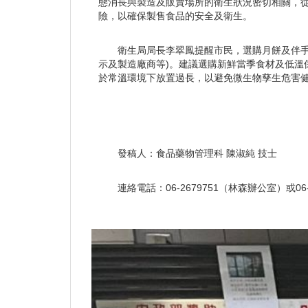
態消長與製造及販賣場所的衛生狀況密切相關，
險，以確保製售食品的安全及衛生。
衛生局局長李翠鳳提醒市民，選購月餅及伴
示及製造廠商等)。建議選購新鮮當季食材及低
於常溫環境下放置過長，以避免微生物孳生危害健康
發稿人：食品藥物管理科 陳淑純 技士
連絡電話：06-2679751（林森辦公室）或0