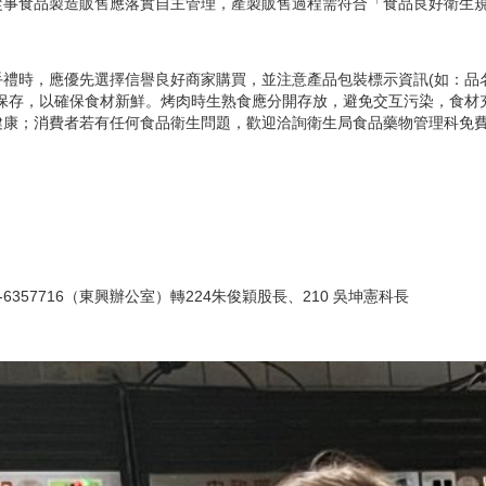
從事食品製造販售應落實自主管理，產製販售過程需符合「食品良好衛生
手禮時，應優先選擇信譽良好商家購買，並注意產品包裝標示資訊(如：品
溫保存，以確保食材新鮮。烤肉時生熟食應分開存放，避免交互污染，食材
；消費者若有任何食品衛生問題，歡迎洽詢衛生局食品藥物管理科免費服務專線
6-6357716（東興辦公室）轉224朱俊穎股長、210 吳坤憲科長