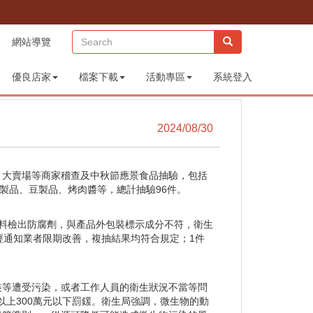
(sitemap)
網站導覽
優良店家
檔案下載
活動專區
系統登入
2024/08/30
、大賣場等商家稽查及中秋節應景食品抽驗，包括
製品、豆製品、烤肉醬等，總計抽驗96件。
餡料檢出防腐劑，與產品外包裝標示成分不符，衛生
經通知業者限期改善，複抽結果均符合規定；1件
裝等遭受污染，或者工作人員的衛生狀況不當等問
以上300萬元以下罰鍰。衛生局強調，微生物的動