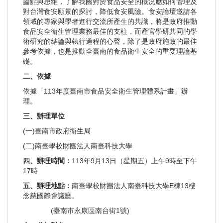
論點與思維，了解我國對於食品安全的概況應如何管理及
對台灣食安願景的探討，降低食安風險。食安論壇邀請各
領域的專家與學者進行交流所產生的共識，將是政府推動
食品安全衛生管理業務最佳的支柱，而產官學研共同的學
術研究的結論與執行過程的心聲，除了是政府施政的最佳
參考依據，也是推動全臺南的食品衛生安全的重要理論基
礎。
二、依據
依據「113年度臺南市食品安全衛生管理體系計畫」辦
理。
三、辦理單位
(一)臺南市政府衛生局
(二)南臺學校財團法人南臺科技大學
四、辦理時間：
113年9月13日（星期五）上午9時至下午
17時
五、辦理地點：
南臺學校財團法人南臺科技大學E棟13樓
念慈國際會議廳。
(臺南市永康區南台街1號)