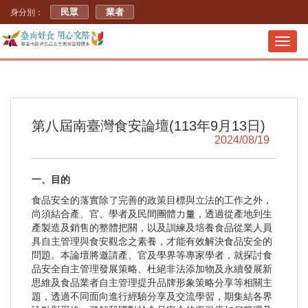
民眾
業者
身分別：
Toggl
navig
第八屆南臺灣食安論壇(113年9月13日)
2024/08/19
一、目的
食品安全的落實除了完善的政策目標與立法的工作之外，
尚須結合產、官、學者及民間團體力量，透過從產地到生
產製造及銷售的整體把關，以及訓練及培養食品從業人員
具自主管理與食安觀念之素養，才能有效解決食品安全的
問題。本論壇將邀請產、官及學界等專家學者，就探討食
品安全自主管理發展策略、杜絕非法添加物及永續發展新
思維及食品業者自主管理提升品牌形象策略分享等相關主
題，透過不同面向進行經驗分享及交流學習，期集結各界