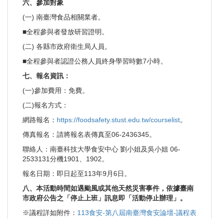
六、參加對象
(一) 南臺灣食品相關業者。
■全程參與者發放研習證明。
(二) 各縣市政府衛生局人員。
■全程參與者認證公務人員終身學習時數7小時。
七、報名資訊：
(一)參加費用：免費。
(二)報名方式：
網路報名：
https://foodsafety.stust.edu.tw/courselist
。
傳真報名：請將報名表傳真至06-2436345。
聯絡人：南臺科技大學食安中心 劉小姐及吳小姐 06-
2533131分機1901、1902。
報名日期：即日起至113年9月6日。
八、本活動時間如遇颱風或其他天然災害事件，依據臺南
市政府公告之「停止上班」訊息即「活動停止辦理」。
※議程詳如附件：
113食安-第八屆南臺灣食安論壇-議程表