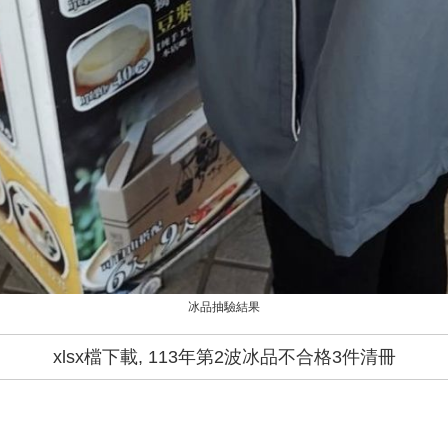
冰品抽驗結果
xlsx檔下載, 113年第2波冰品不合格3件清冊