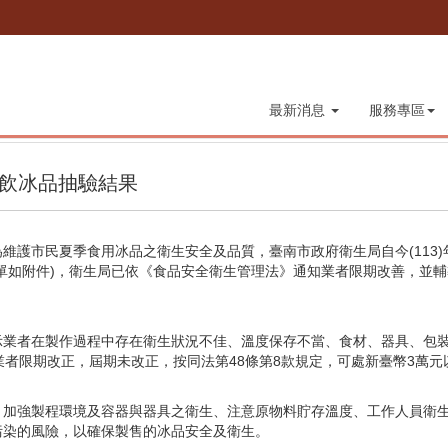
最新消息
服務專區
波飲冰品抽驗結果
維護市民夏季食用冰品之衛生安全及品質，臺南市政府衛生局自今(113)
單如附件)，衛生局已依《食品安全衛生管理法》通知業者限期改善，並
示業者在製作過程中存在衛生狀況不佳、溫度保存不當、食材、器具、包
者限期改正，屆期未改正，按同法第48條第8款規定，可處新臺幣3萬元以
，加強製程環境及容器與器具之衛生、注意原物料貯存溫度、工作人員衛
污染的風險，以確保製售的冰品安全及衛生。