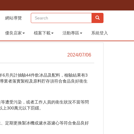
(sitemap)
網站導覽
優良店家
檔案下載
活動專區
系統登入
2024/07/06
年6月共計抽驗44件飲冰品及配料，檢驗結果有3
輔導業者落實製程及原料貯存須符合食品良好衛生
裝等遭受污染，或者工作人員的衛生狀況不當等問
上300萬元以下罰鍰。
生、定期更換製冰機或濾水器濾心等符合食品良好