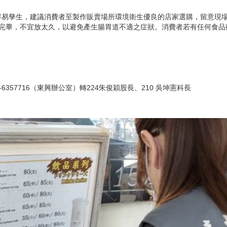
容易孳生，建議消費者至製作販賣場所環境衛生優良的店家選購，留意現
用完畢，不宜放太久，以避免產生腸胃道不適之症狀。消費者若有任何食品
6-6357716（東興辦公室）轉224朱俊穎股長、210 吳坤憲科長