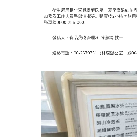
衛生局局長李翠鳳提醒民眾，夏季高溫細菌
加蓋及工作人員手部清潔等。購買後2小時內飲
務專線0800-285-000。
發稿人：食品藥物管理科 陳淑純 技士
連絡電話：06-2679751（林森辦公室）或0