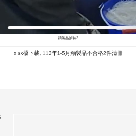
麵製品抽驗2
xlsx檔下載, 113年1-5月麵製品不合格2件清冊
絡