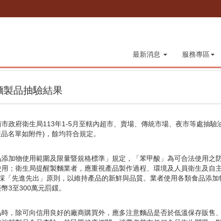
最新消息
服務專區
月麵製品抽驗結果
市政府衛生局113年1-5月至轄內超市、賣場、傳統市場、夜市等處抽驗
產品名單如附件)，餘均符合規定。
品添加物使用範圍及限量暨規格標準」規定，「苯甲酸」為可合法使用之
使用；衛生局提醒製麵業者，應重視產品製作過程、環境及人員衛生及自
並採「先進先出」原則，以維持產品的新鮮與品質。業者使用各類食品添加
幣3至300萬元罰鍰。
品時，除可向信用良好的廠商購買外，應多注意麵品是否於低溫保存販售