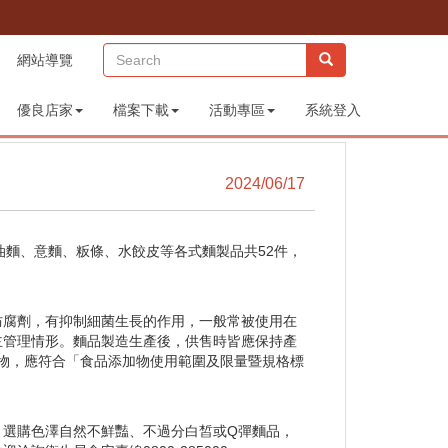
(sitemap)
網站導覽
優良店家
檔案下載
活動專區
系統登入
2024/06/17
油麵、意麵、粄條、水餃皮等各式麵製品共52件，
防腐劑，有抑制細菌生長的作用，一般常被使用在
主管理情形。麵品製造生產後，供售時皆應保持產
物，應符合「食品添加物使用範圍及限量暨規格標
、選購色澤自然不鮮豔、不過分白皙或Q彈麵品，