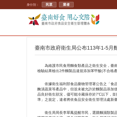
民眾
業者
身分別：
臺南市政府衛生局公布113年1-5
為維護市民食用麵食類產品之衛生安全，臺南
檢驗結果檢出2件麵製品違規添加苯甲酸(不合格
依據衛生福利部食品藥物管理署公告之「食
醃漬蔬菜等產品中，但並未被允許於麵製品添加
品良好衛生狀況，儘可能冷藏保存於7℃以下，
準」之規定，違者將依食品安全衛生管理法處新臺
衛生局局長李翠鳳提醒市民，選購麵濕類製