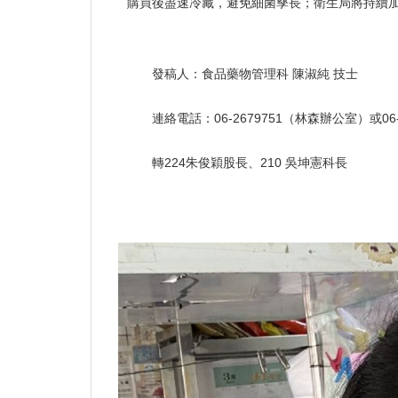
購買後盡速冷藏，避免細菌孳長；衛生局將持續加強
發稿人：食品藥物管理科 陳淑純 技士
連絡電話：06-2679751（林森辦公室）或06
轉224朱俊穎股長、210 吳坤憲科長