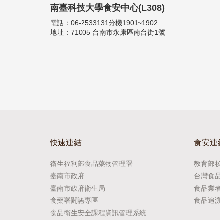
南臺科技大學食安中心(L308)
電話：06-2533131分機1901~1902
地址：71005 台南市永康區南台街1號
快速連結
食安連
衛生福利部食品藥物管理署
教育部
臺南市政府
台灣食
臺南市政府衛生局
食品業
食藥署闢謠專區
食品追
食品衛生安全課程資訊管理系統