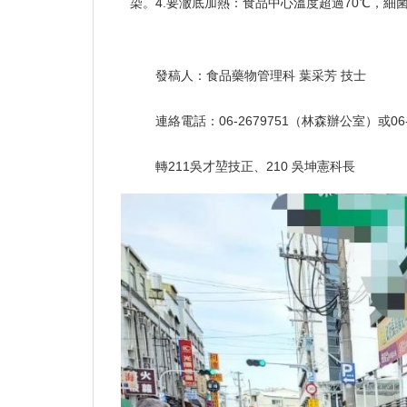
染。4.要澈底加熱：食品中心溫度超過70℃，細
發稿人：食品藥物管理科 葉采芳 技士
連絡電話：06-2679751（林森辦公室）或06
轉211吳才堃技正、210 吳坤憲科長