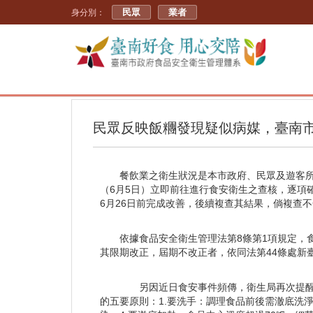
民眾
業者
身分別：
民眾反映飯糰發現疑似病媒，臺南
餐飲業之衛生狀況是本市政府、民眾及遊客所
（6月5日）立即前往進行食安衛生之查核，逐項
6月26日前完成改善，後續複查其結果，倘複查
依據食品安全衛生管理法第8條第1項規定，
其限期改正，屆期不改正者，依同法第44條處新
另因近日食安事件頻傳，衛生局再次提醒食
的五要原則：1.要洗手：調理食品前後需澈底洗