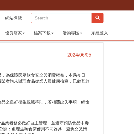
(sitemap)
網站導覽
優良店家
檔案下載
活動專區
系統登入
2024/06/05
媒，為保障民眾飲食安全與消費權益，本局今日
糰業者尚未辦理食品從業人員健康檢查，已命其於
食品之良好衛生規範準則，若相關缺失事項，經命
品業者務必做好自主管理，並遵守預防食品中毒
食分開：處理生熟食需使用不同器具，避免交叉污