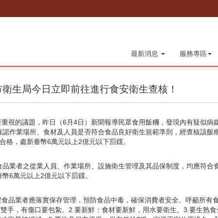
最新消息
服務專區
市衛生局今日立即前往進行食安衛生查核！
重視的議題，昨日（6月4日）新聞報導民眾食用飯糰，發現內有疑似病
確認作業場所、食材及人員是否符合食品良好衛生規範準則，經查核該飯
不合格，處新臺幣6萬元以上2億元以下罰鍰。
食品業者之從業人員、作業場所、設施衛生管理及其品保制度，均應符合
臺幣6萬元以上2億元以下罰鍰。
品業者應落實保存管理，預防食品中毒，確保消費者安全。呼籲所有食
淨雙手，有傷口要包紮。2.要新鮮：食材要新鮮，用水要衛生。3.要生熟