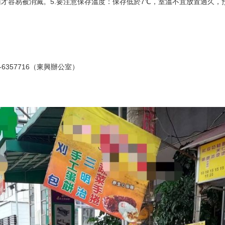
菌才容易被消滅。5.要注意保存溫度：保存低於7℃，室溫不宜放置過久
-6357716（東興辦公室）