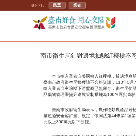
民眾
業者
身分別：
南市衛生局針對邊境抽驗紅櫻桃不
本市輸入業者自美國輸入紅櫻桃，於邊境查驗
臺南市政府衞生局接獲該不合格資訊，113年5
輸入業者自主追蹤下游盤商已無庫存，衛生局仍
品藥物管理署提升邊境管制措施為100％逐批查
臺南市政府衛生局表示，農作物類農產品若檢
量超過安全容許量」規定，依同法第44條第1項
元以上300萬元以下罰鍰。