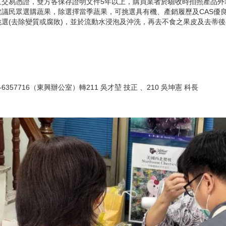
立交易憑證，雙方各保存證明文件5年以上，購買業者於驗收時拍照產品外
議民眾選購蔬果，除選擇當季蔬果，可挑選具有機、產銷履歷及CAS優
選(去除變質或腐敗)，並於流動水浸泡及沖洗，再去不食之果皮及去蒂
6357716（東興辦公室）轉211 吳才堃 技正 、210 吳坤憲 科長