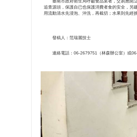
臺南市政府衛生局呼籲食品業者，交易應開
追查源頭，保護自已也保護消費者食的安全，另建
用流動清水先浸泡、沖洗，再截切；水果則先經挑
發稿人：范瑞麗技士
連絡電話：06-2679751（林森辦公室）或06-