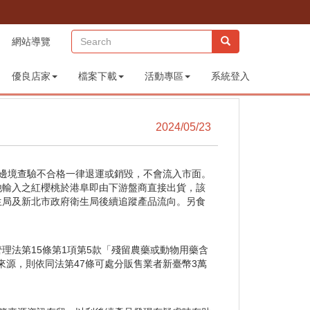
(sitemap)
網站導覽
優良店家
檔案下載
活動專區
系統登入
2024/05/23
品於邊境查驗不合格一律退運或銷毀，不會流入市面。
其他輸入之紅櫻桃於港阜即由下游盤商直接出貨，該
生局及新北市政府衛生局後續追蹤產品流向。另食
理法第15條第1項第5款「殘留農藥或動物用藥含
來源，則依同法第47條可處分販售業者新臺幣3萬