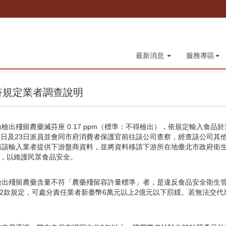
最新消息
服務專區
符規定業者調查說明
檢出殘留農藥滅芬座 0.17 ppm（標準：不得檢出），依規定輸入食
月7日及23日派員並會同市府消費者保護官前往該公司查察，經查該公司
請該輸入業者提供下游盤商資料，並將資料移請下游所在地臺北市政府衛
驗，以維護民眾食品安全。
出殘留農藥含量不符「農藥殘留容許量標準」者，是違反食品安全衛生管
第2款規定，可處分責任業者新臺幣6萬元以上2億元以下罰鍰。若無法交代