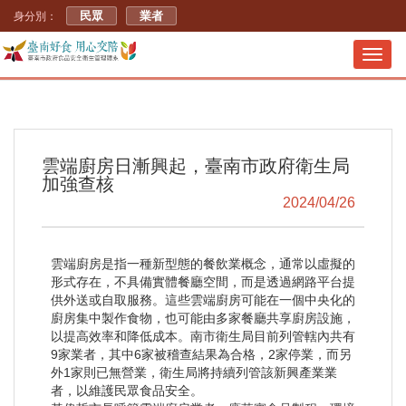
民眾
業者
身分別：
Toggl
navig
雲端廚房日漸興起，臺南市政府衛生局
加強查核
2024/04/26
雲端廚房是指一種新型態的餐飲業概念，通常以虛擬的
形式存在，不具備實體餐廳空間，而是透過網路平台提
供外送或自取服務。這些雲端廚房可能在一個中央化的
廚房集中製作食物，也可能由多家餐廳共享廚房設施，
以提高效率和降低成本。南市衛生局目前列管轄內共有
9家業者，其中6家被稽查結果為合格，2家停業，而另
外1家則已無營業，衛生局將持續列管該新興產業業
者，以維護民眾食品安全。