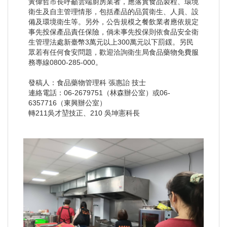
黃偉哲市長呼籲雲端廚房業者，應落實食品製程、環境
衛生及自主管理情形，包括產品的品質衛生、人員、設
備及環境衛生等。另外，公告規模之餐飲業者應依規定
事先投保產品責任保險，倘未事先投保則依食品安全衛
生管理法處新臺幣3萬元以上300萬元以下罰鍰。另民
眾若有任何食安問題，歡迎洽詢衛生局食品藥物免費服
務專線0800-285-000。
發稿人：食品藥物管理科 張惠詒 技士
連絡電話：06-2679751（林森辦公室）或06-
6357716（東興辦公室）
轉211吳才堃技正、210 吳坤憲科長