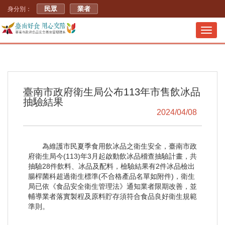
民眾
業者
身分別：
Toggl
navig
臺南市政府衛生局公布113年市售飲冰品
抽驗結果
2024/04/08
為維護市民夏季食用飲冰品之衛生安全，臺南市政
府衛生局今(113)年3月起啟動飲冰品稽查抽驗計畫，共
抽驗28件飲料、冰品及配料，檢驗結果有2件冰品檢出
腸桿菌科超過衛生標準(不合格產品名單如附件)，衛生
局已依《食品安全衛生管理法》通知業者限期改善，並
輔導業者落實製程及原料貯存須符合食品良好衛生規範
準則。