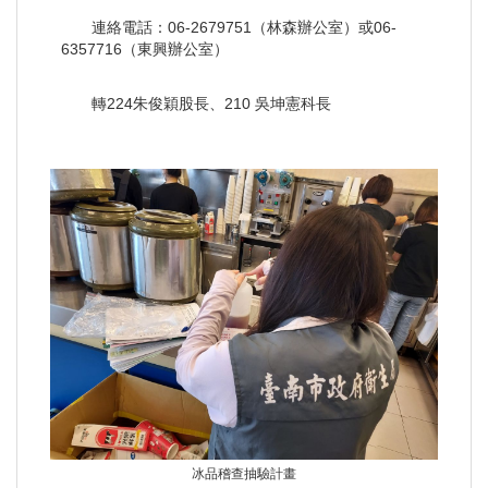
連絡電話：06-2679751（林森辦公室）或06-
6357716（東興辦公室）
轉224朱俊穎股長、210 吳坤憲科長
冰品稽查抽驗計畫