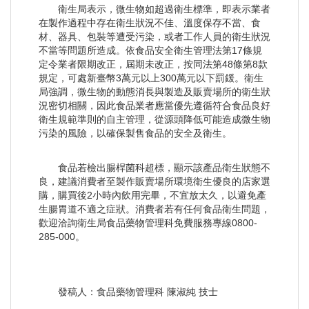
衛生局表示，微生物如超過衛生標準，即表示業者
在製作過程中存在衛生狀況不佳、溫度保存不當、食
材、器具、包裝等遭受污染，或者工作人員的衛生狀況
不當等問題所造成。依食品安全衛生管理法第17條規
定令業者限期改正，屆期未改正，按同法第48條第8款
規定，可處新臺幣3萬元以上300萬元以下罰鍰。衛生
局強調，微生物的動態消長與製造及販賣場所的衛生狀
況密切相關，因此食品業者應當優先遵循符合食品良好
衛生規範準則的自主管理，從源頭降低可能造成微生物
污染的風險，以確保製售食品的安全及衛生。
食品若檢出腸桿菌科超標，顯示該產品衛生狀態不
良，建議消費者至製作販賣場所環境衛生優良的店家選
購，購買後2小時內飲用完畢，不宜放太久，以避免產
生腸胃道不適之症狀。消費者若有任何食品衛生問題，
歡迎洽詢衛生局食品藥物管理科免費服務專線0800-
285-000。
發稿人：食品藥物管理科 陳淑純 技士