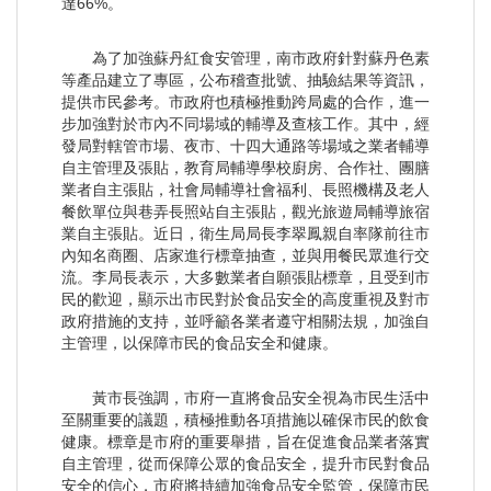
達66%。
為了加強蘇丹紅食安管理，南市政府針對蘇丹色素
等產品建立了專區，公布稽查批號、抽驗結果等資訊，
提供市民參考。市政府也積極推動跨局處的合作，進一
步加強對於市內不同場域的輔導及查核工作。其中，經
發局對轄管市場、夜市、十四大通路等場域之業者輔導
自主管理及張貼，教育局輔導學校廚房、合作社、團膳
業者自主張貼，社會局輔導社會福利、長照機構及老人
餐飲單位與巷弄長照站自主張貼，觀光旅遊局輔導旅宿
業自主張貼。近日，衛生局局長李翠鳳親自率隊前往市
內知名商圈、店家進行標章抽查，並與用餐民眾進行交
流。李局長表示，大多數業者自願張貼標章，且受到市
民的歡迎，顯示出市民對於食品安全的高度重視及對市
政府措施的支持，並呼籲各業者遵守相關法規，加強自
主管理，以保障市民的食品安全和健康。
黃市長強調，市府一直將食品安全視為市民生活中
至關重要的議題，積極推動各項措施以確保市民的飲食
健康。標章是市府的重要舉措，旨在促進食品業者落實
自主管理，從而保障公眾的食品安全，提升市民對食品
安全的信心，市府將持續加強食品安全監管，保障市民