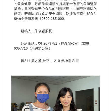
的飲食健康，呼籲業者繼續支持與配合政府的各項監管
措施，共同營造安心食品的消費環境，共同守護市民的
健康。若市民發現食品安全問題，歡迎致電衛生局食品
藥物免費服務專線0800-285-000。
發稿人：朱俊穎股長
連絡電話：06-2679751（林森辦公室）或06-
6357716（東興辦公室）
轉211 吳才堃 技正 、210 吳坤憲 科長