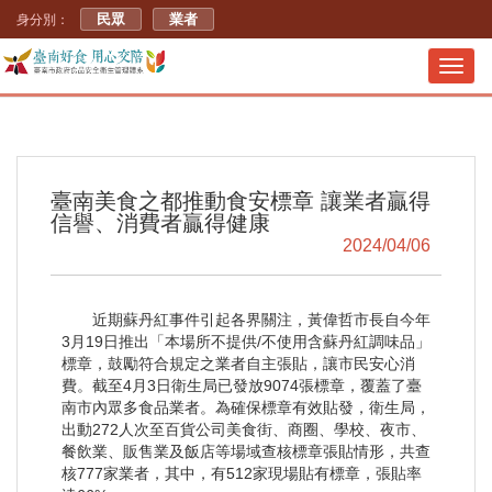
民眾
業者
身分別：
Toggl
navig
臺南美食之都推動食安標章 讓業者贏得
信譽、消費者贏得健康
2024/04/06
近期蘇丹紅事件引起各界關注，黃偉哲市長自今年
3月19日推出「本場所不提供/不使用含蘇丹紅調味品」
標章，鼓勵符合規定之業者自主張貼，讓市民安心消
費。截至4月3日衛生局已發放9074張標章，覆蓋了臺
南市內眾多食品業者。為確保標章有效貼發，衛生局，
出動272人次至百貨公司美食街、商圈、學校、夜市、
餐飲業、販售業及飯店等場域查核標章張貼情形，共查
核777家業者，其中，有512家現場貼有標章，張貼率