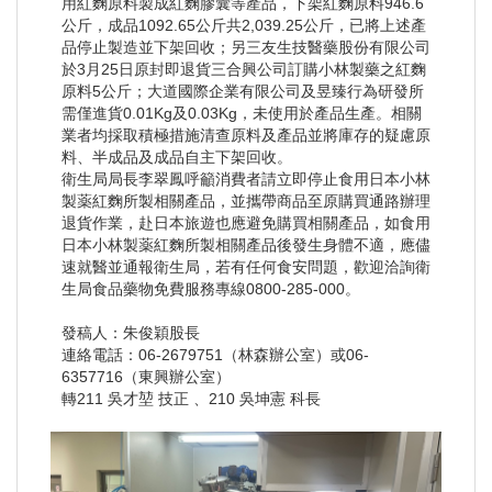
用紅麴原料製成紅麴膠囊等產品，下架紅麴原料946.6
公斤，成品1092.65公斤共2,039.25公斤，已將上述產
品停止製造並下架回收；另三友生技醫藥股份有限公司
於3月25日原封即退貨三合興公司訂購小林製藥之紅麴
原料5公斤；大道國際企業有限公司及昱臻行為研發所
需僅進貨0.01Kg及0.03Kg，未使用於產品生產。相關
業者均採取積極措施清查原料及產品並將庫存的疑慮原
料、半成品及成品自主下架回收。
衛生局局長李翠鳳呼籲消費者請立即停止食用日本小林
製薬紅麴所製相關產品，並攜帶商品至原購買通路辦理
退貨作業，赴日本旅遊也應避免購買相關產品，如食用
日本小林製薬紅麴所製相關產品後發生身體不適，應儘
速就醫並通報衛生局，若有任何食安問題，歡迎洽詢衛
生局食品藥物免費服務專線0800-285-000。
發稿人：朱俊穎股長
連絡電話：06-2679751（林森辦公室）或06-
6357716（東興辦公室）
轉211 吳才堃 技正 、210 吳坤憲 科長