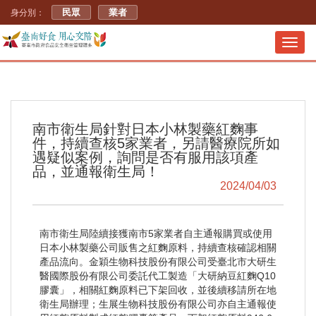
民眾
業者
身分別：
Toggl
navig
南市衛生局針對日本小林製藥紅麴事
件，持續查核5家業者，另請醫療院所如
遇疑似案例，詢問是否有服用該項產
品，並通報衛生局！
2024/04/03
南市衛生局陸續接獲南市5家業者自主通報購買或使用
日本小林製藥公司販售之紅麴原料，持續查核確認相關
產品流向。金穎生物科技股份有限公司受臺北市大研生
醫國際股份有限公司委託代工製造「大研納豆紅麴Q10
膠囊」，相關紅麴原料已下架回收，並後續移請所在地
衛生局辦理；生展生物科技股份有限公司亦自主通報使