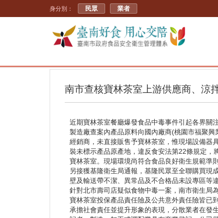
民眾
業者
身分別：
南市查核寶林茶室上游供應商、涼
近期寶林茶室餐廳爆發食品中毒事件引起各界關注
製造廠查案內產品原料向國內廠商(桃園市福聚興
經銷商，未直接販售予寶林茶室，惟現場設備器
裝未標示產品原產地，違反食安法第22條規定，
寶林茶室。現場環境尚符合食品良好衛生規範準
另接獲基隆衛生局通報，基隆民眾至全聯購買現
壁及輸送帶不潔、異常品及不合格品未設專區等
針對北市壽司店疑似食物中毒一案，南市衛生局
寶林茶室投保產品責任險及公共意外責任險皆已
承擔社會責任並提升形象的表現，分散業者在發