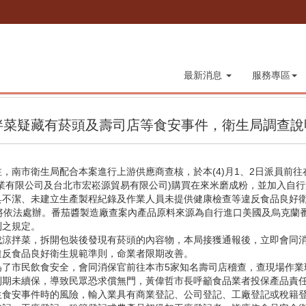
最新消息
服務專區
拌菜疑藏有菸頭及壽司店等食安事件，衛生局調查說
，南市衛生局配合本案進行上游供應商查核，於本(4)月1、2日派員前
業有限公司及台北市宏崧源貿易有限公司)購買在來米磨成粉，並加入自
具不潔、未建立生產製程紀錄及作業人員未提供健康檢查等違反食品良好
將依法處辦。番茄醬製造廠查案內產品原料來源為自行進口美國及烏克蘭
則之規定。
成涼拌菜，拆開包裝後發現有菸頭的內容物，本局接獲通報後，立即會同
違反食品良好衛生規範準則，命業者限期改善。
為了市民飲食安全，會同消保官前往本市5家知名壽司店稽查，查現場作業
到期未續保，導致民眾恐求償無門，黃偉哲市長呼籲食品業者投保產品責
生食安事件時的風險，輸入業具有商業登記、公司登記、工廠登記或稅籍