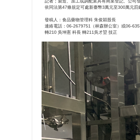
記者；製造、加工或調配業具有商業登記、公司登
依同法第47條規定可處新臺幣3萬元至300萬元罰
發稿人：食品藥物管理科 朱俊穎股長
連絡電話：06-2679751（林森辦公室）或06-63
轉210 吳坤憲 科長 轉211吳才堃 技正