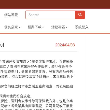
(sitemap)
網站導覽
優良店家
檔案下載
活動專區
系統登入
明
2024/04/03
往在來米粉及番茄醬之2家業者進行查核。在來米粉
行進口之泰國在來米粉混合後販售，產品僅販售予
衛生規範準則，命業者限期改善。另案內產品外包
番茄糊，混合製造後出貨予經銷商，未直接販售予
消保官前往位於本市之製造廠商稽查，內包裝區牆
環境衛生尚符合規定。
任保險，遇到食安事件除可保障雙方外，也是企業
登記者；餐飲業具有商業登記、公司登記或工廠登