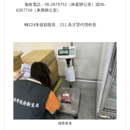
連絡電話：06-2679751（林森辦公室）或06-
6357716（東興辦公室）
轉224朱俊穎股長、211 吳才堃代理科長
稽查業者