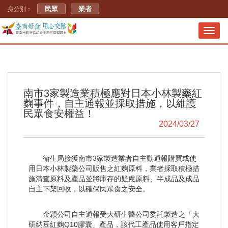
民眾
業者
身分別：
Toggl
navig
南市3家製造業積極應對日本小林製藥紅
麴事件，自主通報並採取措施，以維護
民眾食安權益！
2024/03/27
衛生局接獲南市3家製造業者自主動通報購買或使
用日本小林製藥公司販售之紅麴原料，業者採取積極措
施清查原料及產品並將庫存的疑慮原料、半成品及成品
自主下架回收，以確保民眾食之安全。
金穎公司自主通報受大研生醫公司委託製造之「大
研納豆紅麴Q10膠囊」產品，該代工產品使用客戶指定