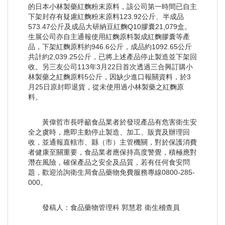
的日本小林製藥紅麴粉末原料，該公司第一時間已自主
下架封存有疑慮紅麴粉末原料123.92公斤、半成品
573.47公斤及成品大研納豆紅麴Q10膠囊21,079盒。
生展公司亦自主通報使用紅麴原料製成紅麴膠囊等產
品，下架紅麴原料約946.6公斤，成品約1092.65公斤
共計約2,039.25公斤，已將上述產品停止製造並下架回
收。另三友公司113年3月22日首次透過三合興訂購小
林製藥之紅麴原料5公斤，因缺少進口報關資料，於3
月25日原封即退貨，從未使用過小林製藥之紅麴原
料。
黃偉哲市長呼籲食品業者於發現產品有危害衛生安
全之虞時，應即主動停止製造、加工、販賣及辦理回
收，並通報直轄市、縣（市）主管機關，對於保護消費
者健康至關重要，食品業者應保持高度警覺，積極應對
潛在風險，確保產品之安全及品質，若有任何食安問
題，歡迎洽詢衛生局食品藥物免費服務專線0800-285-
000。
發稿人：食品藥物管理科 郭慧君 衛生稽查員