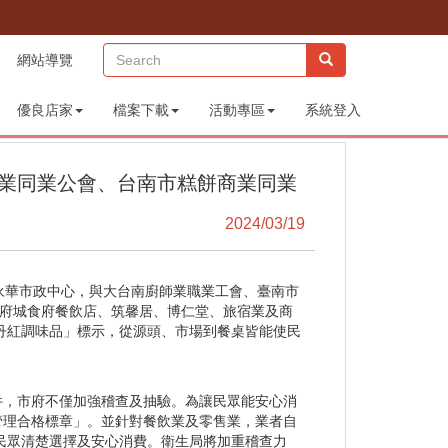
(sitemap)
網站導覽
優良店家
檔案下載
活動專區
系統登入
業同業公會、台南市糕餅商業同業
2024/03/19
永華市政中心，與大台南廚師業職業工會、臺南市
、府城食府餐飲店、筑馨居、博仁堂、旅宿業及商
丹紅調味品」標示，從源頭、市場到餐桌皆能使民
，市府不僅加強稽查及抽驗。為讓民眾能安心消
管理合格標章」。並針對餐飲業及零售業，業者自
民眾清楚選擇及安心消費。衛生局將加重稽查力