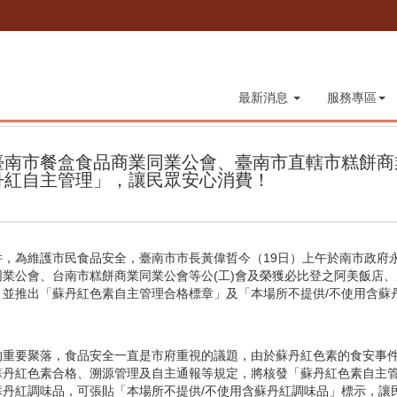
最新消息
服務專區
臺南市餐盒食品商業同業公會、臺南市直轄市糕餅商
丹紅自主管理」，讓民眾安心消費！
，為維護市民食品安全，臺南市市長黃偉哲今（19日）上午於南市政府
業公會、台南市糕餅商業同業公會等公(工)會及榮獲必比登之阿美飯店
，並推出「蘇丹紅色素自主管理合格標章」及「本場所不提供/不使用含蘇
要聚落，食品安全一直是市府重視的議題，由於蘇丹紅色素的食安事件
蘇丹紅色素合格、溯源管理及自主通報等規定，將核發「蘇丹紅色素自主
蘇丹紅調味品，可張貼「本場所不提供/不使用含蘇丹紅調味品」標示，讓