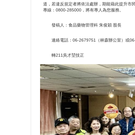
道，若違反規定者將依法處辦，期能藉此提升市
專線：0800-285000，將有專人為您服務。
發稿人：食品藥物管理科 朱俊穎 股長
連絡電話：06-2679751（林森辦公室）或06
轉211吳才堃技正