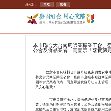
民眾
業者
身分別：
本市聯合大台南廚師業職業工會、
公會及食品業者一同宣示「落實蘇
面對市售調味料含有蘇丹紅色素的食安事件
餐盒食品商業同業公會、臺南市直轄市糕餅商業同
圈等食品業者代表一同宣示落實蘇丹紅自主管理
眾安心消費！
市長黃偉哲表示，臺南是許多食品業者的重
費，衛生局針對源頭輸入業者，若符合逐批檢驗
主檢視及自主管理後，於場所未販售或未使用含