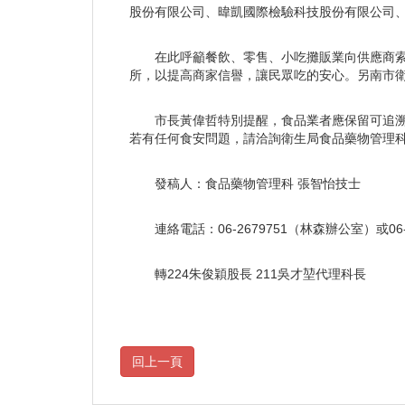
股份有限公司、暐凱國際檢驗科技股份有限公司
在此呼籲餐飲、零售、小吃攤販業向供應商
所，以提高商家信譽，讓民眾吃的安心。另南市
市長黃偉哲特別提醒，食品業者應保留可追
若有任何食安問題，請洽詢衛生局食品藥物管理科免費服
發稿人：食品藥物管理科 張智怡技士
連絡電話：06-2679751（林森辦公室）或06
轉224朱俊穎股長 211吳才堃代理科長