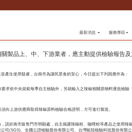
最新消息
服務專區
相關製品上、中、下游業者，應主動提供檢驗報告及
注並產生使用疑慮，台南市為讓民眾食的安心，今日提出下列因應作為：
除要求依中央規範每季自主檢驗外，另就輸入之辣椒相關原物料逐批檢驗
必須向上游供應商取得辣椒原料檢驗合格證明，方可進行製造。
等)，請於南市販售門市明顯處，自主揭露辣椒粉、咖哩粉等產品之使用辣椒
公司(SGS)、全國公證檢驗股份有限公司、台灣歐陸檢驗科技股份有限