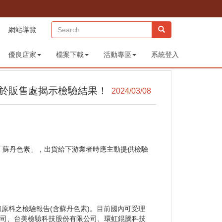
(sitemap)
網站導覽
優良店家
檔案下載
活動專區
系統登入
於販售處揭示檢驗結果！
2024/03/08
「蘇丹色素」，出貨給下游業者時應主動提供檢驗
原料之檢驗報告(含蘇丹色素)。目前國內可受理
公司、台美檢驗科技股份有限公司、環虹錕騰科技