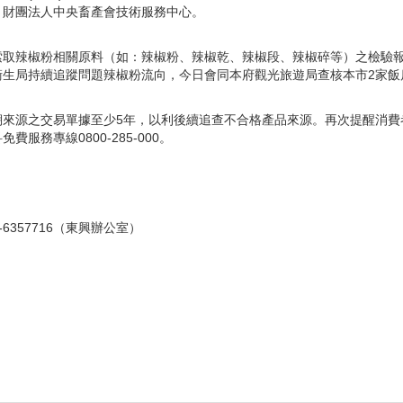
、財團法人中央畜產會技術服務中心。
索取辣椒粉相關原料（如：辣椒粉、辣椒乾、辣椒段、辣椒碎等）之檢驗
衛生局持續追蹤問題辣椒粉流向，今日會同本府觀光旅遊局查核本市2家飯
溯來源之交易單據至少5年，以利後續追查不合格產品來源。再次提醒消費
務專線0800-285-000。
-6357716（東興辦公室）