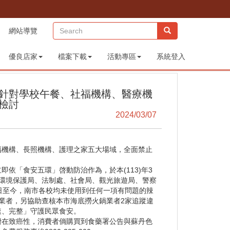
(sitemap)
網站導覽
優良店家
檔案下載
活動專區
系統登入
針對學校午餐、社福機構、醫療機
檢討
2024/03/07
福機構、長照機構、護理之家五大場域，全面禁止
依「食安五環」啓動防治作為，於本(113)年3
環境保護局、法制處、社會局、觀光旅遊局、警察
日至今，南市各校均未使用到任何一項有問題的辣
業者，另協助查核本市海底撈火鍋業者2家追蹤違
速、完整」守護民眾食安。
潛在致癌性，消費者倘購買到食藥署公告與蘇丹色