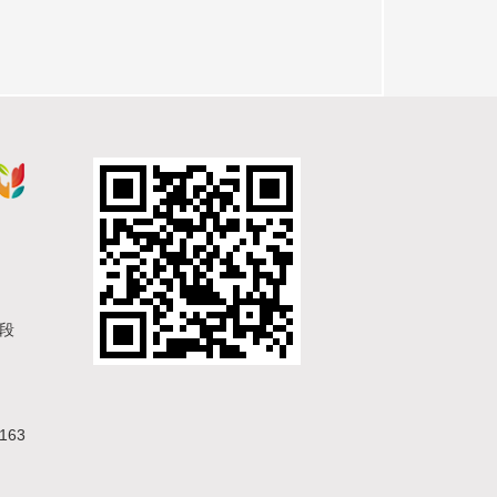
一段
63