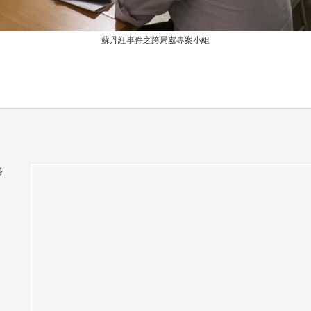
蘇丹紅事件之跨局處專案小組
絡