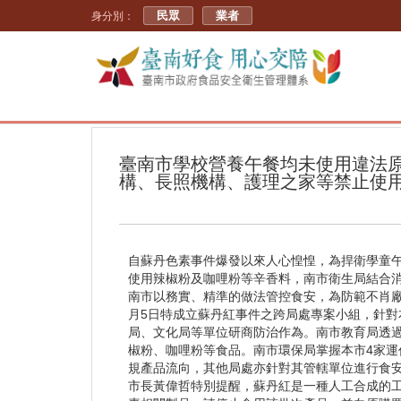
民眾
業者
身分別：
臺南市學校營養午餐均未使用違法
構、長照機構、護理之家等禁止使
自蘇丹色素事件爆發以來人心惶惶，為捍衛學童
使用辣椒粉及咖哩粉等辛香料，南市衛生局結合
南市以務實、精準的做法管控食安，為防範不肖廠
月5日特成立蘇丹紅事件之跨局處專案小組，針
局、文化局等單位研商防治作為。南市教育局透過
椒粉、咖哩粉等食品。南市環保局掌握本市4家運
規產品流向，其他局處亦針對其管轄單位進行食
市長黃偉哲特別提醒，蘇丹紅是一種人工合成的