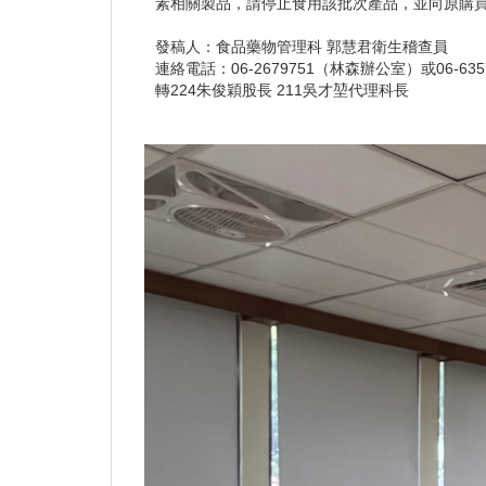
素相關製品，請停止食用該批次產品，並向原購買商
發稿人：食品藥物管理科 郭慧君衛生稽查員
連絡電話：06-2679751（林森辦公室）或06-63
轉224朱俊穎股長 211吳才堃代理科長