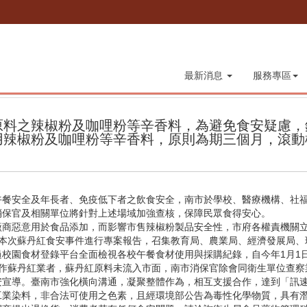
最新消息
服務專區
原料之辣椒粉及咖哩粉等辛香料，為避免食安疑慮，
用辣椒粉及咖哩粉等辛香料，原則為期三個月，滾動
午餐安全及年長者、免疫低下者之飲食安全，南市於學校、醫療機構、社
消保官及相關單位將針對上述場域加強查核，保障民眾食得安心。
商惡意用於食品添加，而影響市售辣椒粉製品安全性，市府各權責機關立即
對本次蘇丹紅食安事件進行專案報告，召集教育局、農業局、經濟發展局、
校園食材登錄平台全面檢視各校午餐食材使用與採購紀錄，自今年1月1
作蘇丹紅業者，蘇丹紅原料未流入市面，南市消保官除會同衛生單位查察
安宣導。臺南市強化橫向溝通，凝聚整體作為，相互支援合作，達到「訊
工業染料，非合法可使用之色素，且經環境部公告為毒性化學物質，具有