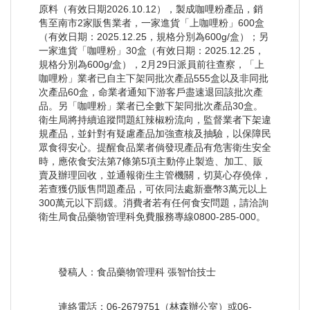
原料（有效日期2026.10.12），製成咖哩粉產品，銷
售至南市2家販售業者，一家進貨「上咖哩粉」600盒
（有效日期：2025.12.25，規格分別為600g/盒）；另
一家進貨「咖哩粉」30盒（有效日期：2025.12.25，
規格分別為600g/盒），2月29日派員前往查察，「上
咖哩粉」業者已自主下架同批次產品555盒以及非同批
次產品60盒，命業者通知下游客戶盡速退回該批次產
品。另「咖哩粉」業者已全數下架同批次產品30盒。
衛生局將持續追蹤問題紅辣椒粉流向，監督業者下架違
規產品，並針對有疑慮產品加強查核及抽驗，以保障民
眾食得安心。提醒食品業者倘發現產品有危害衛生安全
時，應依食安法第7條第5項主動停止製造、加工、販
賣及辦理回收，並通報衛生主管機關，切莫心存僥倖，
若查獲仍販售問題產品，可依同法處新臺幣3萬元以上
300萬元以下罰鍰。消費者若有任何食安問題，請洽詢
衛生局食品藥物管理科免費服務專線0800-285-000。
發稿人：食品藥物管理科 張智怡技士
連絡電話：06-2679751（林森辦公室）或06-