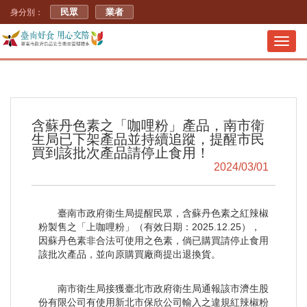
民眾
業者
身分別：
Toggl
navig
含蘇丹色素之「咖哩粉」產品，南市衛
生局已下架產品並持續追蹤，提醒市民
買到該批次產品請停止食用！
2024/03/01
臺南市政府衛生局提醒民眾，含蘇丹色素之紅辣椒
粉製售之「上咖哩粉」（有效日期：2025.12.25），
因蘇丹色素非合法可使用之色素，倘已購買請停止食用
該批次產品，並向原購買廠商提出退換貨。
南市衛生局接獲臺北市政府衛生局通報該市濟生股
份有限公司有使用新北市保欣公司輸入之違規紅辣椒粉