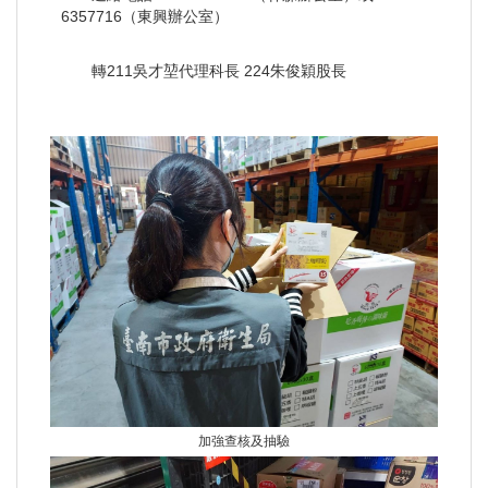
6357716（東興辦公室）
轉211吳才堃代理科長 224朱俊穎股長
加強查核及抽驗