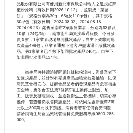
品股份有限公司有使用新北市保欣公司輸入之違規紅辣
椒粉原料（有效日期2026.10.12），並製成「菜䔕
餅」（規格分別為30g、65g及110g/包），其中規格
30g/包（有效日期：2024.08.02、2024.08.15、
2024.08.23）銷售至南市2家販售業者，分別為63箱及
10箱（24包/箱），南市衛生局於接獲通報後，今日派
員查察，1家業者現場無同批次產品，自主下架非同批
次產品498包，命業者通知下游客戶盡速退回該批次產
品。另1家業者已全數下架同批次產品240包，自主下
架非同批次產品134包。
衛生局將持續追蹤問題紅辣椒粉流向，監督業者下
架違規產品，並針對有疑慮產品加強查核及抽驗，以保
障民眾食得安心。提醒食品業者倘發現產品有危害衛生
安全時，應依食安法第7條第5項主動停止製造、加
工、販賣及辦理回收，並通報衛生主管機關，切莫心存
僥倖，若查獲仍販售問題產品，可依同法處新臺幣3萬
元以上300萬元以下罰鍰。消費者若有任何食安問題，
請洽詢衛生局食品藥物管理科免費服務專線0800-285-
000。