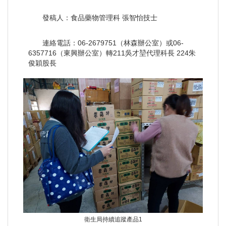
發稿人：食品藥物管理科 張智怡技士
連絡電話：06-2679751（林森辦公室）或06-
6357716（東興辦公室）轉211吳才堃代理科長 224朱
俊穎股長
衛生局持續追蹤產品1