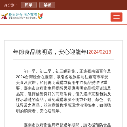
民眾
業者
身分別：
Toggl
navig
年節食品聰明選，安心迎龍年!
2024/02/13
初一早、初二早，初三睏到飽，正逢臺南四百年及
2024台灣燈會在臺南，吸引各地旅客前往臺南市享受
美食及賞燈，如何聰明選購或食用年節食品變得很重
要，臺南市政府衛生局提醒民眾應辨明食品標示資訊及
品質，選擇信譽良好的商店消費，優先選擇完整包裝及
標示清楚的產品，避免選購來源不明或外觀、顏色、氣
味異常之產品，並注意販售場所環境清潔衛生，做個聰
明的消費者，安心迎龍年。
臺南市政府衛生局呼籲過年期間，請依循預防食品