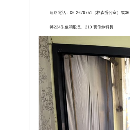
連絡電話：06-2679751（林森辦公室）或06
轉224朱俊穎股長、210 費偉鈴科長