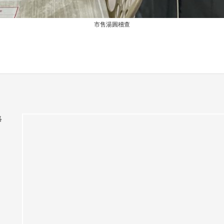
市售湯圓稽查
絡