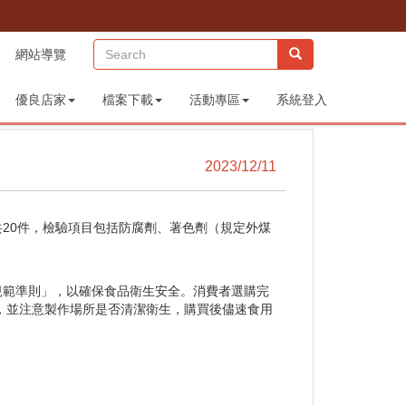
(sitemap)
網站導覽
優良店家
檔案下載
活動專區
系統登入
2023/12/11
20件，檢驗項目包括防腐劑、著色劑（規定外煤
規範準則」，以確保食品衛生安全。消費者選購完
，並注意製作場所是否清潔衛生，購買後儘速食用