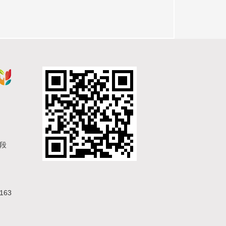
一段
63