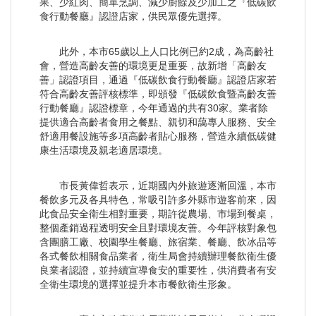
果、少紅肉、簡單烹調、減少廚餘及少加工之『低碳飲
食行動餐廳』認證店家，供民眾優先選擇。
此外，本市65歲以上人口比例已約2成，為高齡社
會，營造高齡友善的環境更是重要，故新增「高齡友
善」認證項目，通過『低碳飲食行動餐廳』認證店家若
符合高齡友善評核標準，即頒發『低碳飲食暨高齡友善
行動餐廳』認證標章，今年通過的共有30家。業者除
提供適合高齡者食用之餐點、親切和藹專人服務、安全
舒適用餐設施等多項高齡者貼心服務，營造永續低碳健
康生活環境及親老適居環境。
市長黃偉哲表示，近期國內外旅遊逐漸回溫，本市
餐飲多元及各具特色，常吸引許多外縣市遊客前來，因
此食品安全衛生相對重要，期許從農場、市場到餐桌，
整個產銷過程透明安全且對環境友善。今年評核對象包
含團膳工廠、校園學生餐廳、旅宿業、餐廳、飲冰品等
各式餐飲相關食品業者，衛生局會持續辦理餐飲衛生優
良業者認證，並持續宣導食安的重要性，供消費者有安
全衛生環境的選擇並提升本市餐飲衛生形象。