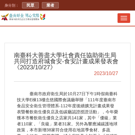
民眾
業者
身分別：
Toggl
navig
南臺科大善盡大學社會責任協助衛生局
共同打造府城食安-食安計畫成果發表會
《2023/10/27》
2023/10/27
臺南市政府衛生局於10月27日下午1時假南臺科
技大學E棟13樓念慈國際會議廳舉辦「111年度臺南市
食品安全衛生管理體系-112年度後續擴充計畫成果發
表暨餐飲衛生優良店及低碳廳認證授證活動」，今年榮
獲本市餐飲衛生優良之店家共141家，其中「優級」業
者110家，「良級」業者31家。另外為響應減碳護地球
政策，本市新增38家符合使用在地當季食材、多蔬