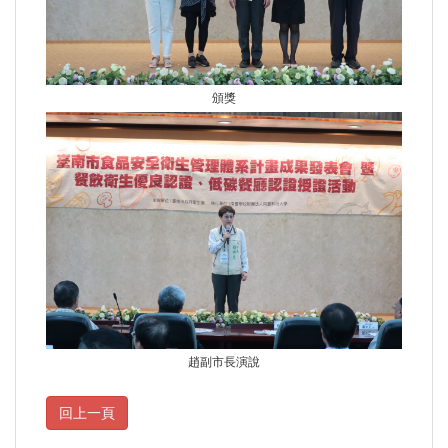
頒獎
趙副市長演說