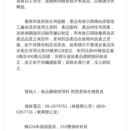
落實自主管理，後續將持續查核市售蛋品，以維護市民
權益。
臺南市政府衛生局提醒，產品有效日期應由原製造
工廠依其所使用之原料、產品製程、產品特性等因素，
並經相關儲存試驗而據以制定，而有效日期除廠商為其
產品品質之保證外，更有對該產品在效期內負責之意
義，故不得擅自制定或更改。如有標示不實違反食品安
全衛生管理法第28條第1項規定，依同法第45條規定處
4萬至400萬元罰鍰，另標示違規產品應限期回收改
正，改正前不得繼續販賣；屆期未遵行者，沒入銷毀
之。
發稿人：食品藥物管理科 郭慧君衛生稽查員
連絡電話：06-2679751（林森辦公室）或06-
6357716（東興辦公室）
轉224朱俊穎股長、210費偉鈴科長