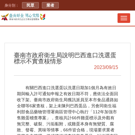
民眾
業者
身分別：
Toggl
navig
臺南市政府衛生局說明巴西進口洗選蛋
標示不實查核情形
2023/09/15
有關巴西進口洗選蛋以洗選日期加1個月為有效日
期與輸入許可通知申報之有效日期不符，應依法全面回
收下架。臺南市政府衛生局獲訊派員至本市食品通路如
全聯等6家查核，架上未陳列巴西蛋品，另會同衛生福
利部食品藥物管理署南區管理中心執行「112年加強市
售雞蛋稽查專案」，查核共計66件雞蛋標示及外觀有
無完整、破裂、污垢黏附，或雞蛋本身有無變質、腐
敗、發霉、異味等情事，66件皆合格，現場要求業者