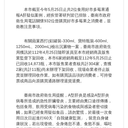
本市截至今年5月25日止共2位食用好市多莓果通
報A肝疑似案例，經疾管署研判皆已排除，臺南市政府
衛生局電話關懷932位曾購買好市多莓果之消費者，並
衛教注意事項。
有關蘋菓西打(鋁罐裝-330ml、寶特瓶裝-600ml、
1250mL、2000mL)檢出沉澱物一案，臺南市政府衛生
局獲訊於112年4月25日隨即派員至本市經銷商及販售
業監督下架回收，本市6家經銷商截至112年5月25日止
已回收14,873瓶，本市販售業者查核共計304家，查獲
2家(共計11瓶)尚未辦理下架回收，現場命業者停止販
賣並辦理回收作業。如有購買該品項的消費者，可持發
票或商品向原購買通路辦理退貨退費。
臺南市政府衛生局提醒，A型肝炎是感染A型肝炎
病毒所造成的急性肝臟發炎，主要經由糞口途徑傳播，
包括食用、飲用受病毒污染的食物或與感染者密切接
觸，如果已經食用疑似食品，請勿驚慌，於最後一次食
用日次日起進行60天「自我健康監測」，留意自身健
康狀況，若出現發燒、全身倦怠不適、食慾不振、嘔吐