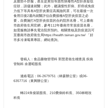
及腹部不舒服，甚至是黃疸等急性病毒性A型肝炎疑似
症狀，請儘速就醫；此外，建議慢性肝病、肝癌或免疫
力低下等具有A型肝炎重症高風險民眾，可在最後一次
食用日後2週內就醫評估自費接種A型肝炎疫苗之必
要，自費施打A型肝炎疫苗的合約院所名冊，可上臺南
市政府衛生局官網，參考112年臺南市常規疫苗名冊，
如需服務請事先電洽院所預約。相關查核及防疫資訊可
至臺南市政府衛生局https://health.tainan.gov.tw/ 「好
市多冷凍莓果專區」網站查詢。
發稿人：食品藥物管理科 郭慧君衛生稽查員 疾病
管制科 余運昭股長
連絡電話：06-2679751（林森辦公室）或06-
6357716（東興辦公室）
轉224朱俊穎股長、210費偉鈴科長、350林曉玫
科長