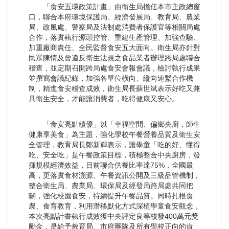
「食安五環政策計畫」由衛生局擔任本市主政總窗
口，聯合本府環境保護局、經濟發展局、教育局、農業
局、政風處、警察局及法制處消費者保護官等相關局處
合作，落實執行源頭控管、重建生產管理、加強查驗、
加重廠商責任、全民監督食安五大面向。衛生局亦針對
民眾陳情及曾違反衛生法規之食品業者辦理跨局處聯合
稽查，並定期召開跨局處食安會報會議，檢討執行成果
並撰寫會議紀錄，加強各單位橫向、縱向連繫合作機
制，精進食安稽查成效，衛生局長蘇世斌表示好吃又兼
具衛生安全，才能讓消費者，吃得健康又安心。
「食安亮點績優」以「幸福空間、偏鄉央廚，師生
健康享美食」為主題，強化學校午餐營養品質及衛生安
全管理，教育局長鄭新輝表示，讓學童「吃的好、懂得
吃、安全吃」是午餐政策目標，積極整合中央廚房，發
揮規模經濟效益，目前聯合供餐比率達75%，全國最
高，更落實食材溯源、午餐資訊公開及三級品管機制，
整合衛生局、農業局、環保局及經發局跨局處共同把
關，強化校園食安，持續提升午餐品質。同時扎根食
農、食育教育，利用潛移默化方式深植學童食安觀念，
本次亮點計畫執行成效獲中央評定良等核發400萬元獎
勵金，是給予教育局、市府團隊及所有學校正向的肯