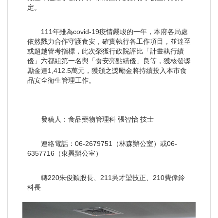
定。
111年雖為covid-19疫情嚴峻的一年，本府各局處
依然戮力合作守護食安，確實執行各工作項目，並達至
或超越管考指標，此次榮獲行政院評比「計畫執行績
優」六都組第一名與「食安亮點績優」良等，獲核發獎
勵金達1,412.5萬元，獲頒之獎勵金將持續投入本市食
品安全衛生管理工作。
發稿人：食品藥物管理科 張智怡 技士
連絡電話：06-2679751（林森辦公室）或06-
6357716（東興辦公室）
轉220朱俊穎股長、211吳才堃技正、210費偉鈴
科長