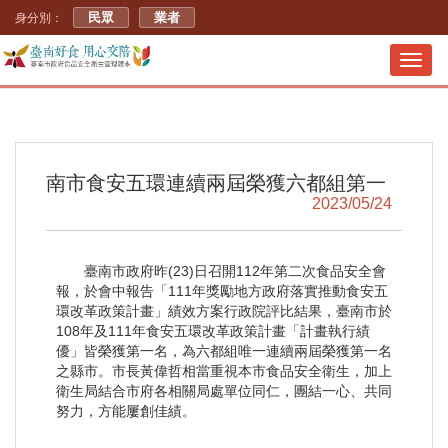
民眾
業者
身分別：
Toggl
navig
南市食安五環連續兩屆榮獲六都組第一
2023/05/24
臺南市政府昨(23)日召開112年第二次食品安全會
報，於會中報告「111年獎勵地方政府落實推動食安五
環改革政策計畫」績效方案行政院評比結果，臺南市於
108年及111年食安五環改革政策計畫「計畫執行績
優」皆榮獲第一名，為六都組唯一連續兩屆榮獲第一名
之縣市。市長黃偉哲相當重視本市食品安全衛生，加上
衛生局結合市府各相關局處單位同仁，團結一心、共同
努力，方能屢創佳績。