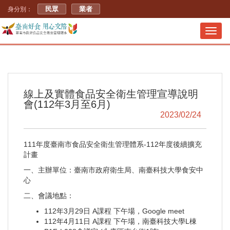
民眾
業者
身分別：
Toggl
navig
線上及實體食品安全衛生管理宣導說明
會(112年3月至6月)
2023/02/24
111年度臺南市食品安全衛生管理體系-112年度後續擴充
計畫
一、主辦單位：臺南市政府衛生局、南臺科技大學食安中
心
二、會議地點：
112年3月29日 A課程 下午場，Google meet
112年4月11日 A課程 下午場，南臺科技大學L棟