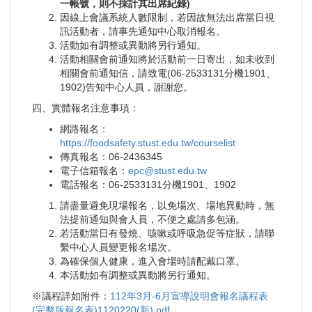
一帳號，則不採計其出席紀錄)
因線上會議系統人數限制，若因故無法出席當日視
訊活動者，請事先通知中心取消報名。
活動如有調整或異動將另行通知。
活動相關會前通知將於活動前一日寄出，如未收到
相關會前通知信，請致電(06-2533131分機1901、
1902)告知中心人員，謝謝您。
四、實體報名注意事項：
網路報名：
https://foodsafety.stust.edu.tw/courselist
傳真報名：06-2436345
電子信箱報名：
epc@stust.edu.tw
電話報名：06-2533131分機1901、1902
請盡量避免現場報名，以免場次、場地異動時，無
法提前通知與會人員，不便之處請多包涵。
若活動當日有發燒、咳嗽或呼吸急促等症狀，請聯
繫中心人員變更報名場次。
為確保個人健康，進入會場時請配戴口罩。
本活動如有調整或異動將另行通知。
※議程詳如附件：
112年3月-6月宣導說明會報名議程表
(完整版報名表)1120220(新).pdf