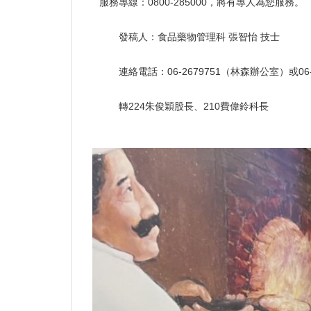
服務專線：0800-285000，將有專人為您服務。
發稿人：食品藥物管理科 張智怡 技士
連絡電話：06-2679751（林森辦公室）或06
轉224朱俊穎股長、210費偉鈴科長