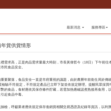
最新消息
服務專區
南年貨供貨情形
禮需求高，正是肉品需求量最大時刻，市長黃偉哲今（18日）下午前往
護市民食品安全。
要聚落，食品安全一直是市府重視的議題，由於農曆年前衛生局於傳統
品質檢驗不符規定，不符規定產品已立即下架並依規定辦理。提醒民眾採買
鮮艷的食品，食材應依其保存條件貯藏，若需加熱應確認煮熟後再食用，
生引起食品中毒。
檢，呼籲業者應依規定保存進銷貨相關交易憑證及紀錄等資訊，以利溯