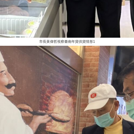
市長黃偉哲視察臺南年貨供貨情形1