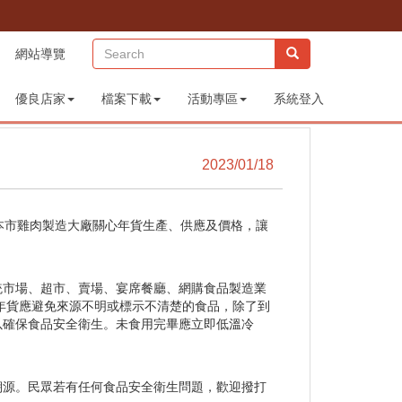
(sitemap)
網站導覽
優良店家
檔案下載
活動專區
系統登入
2023/01/18
本市雞肉製造大廠關心年貨生產、供應及價格，讓
市場、超市、賣場、宴席餐廳、網購食品製造業
年貨應避免來源不明或標示不清楚的食品，除了到
以確保食品安全衛生。未食用完畢應立即低溫冷
源。民眾若有任何食品安全衛生問題，歡迎撥打