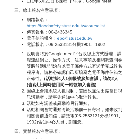
111年6月21日 B課程 下午場，Google meet
三、線上報名注意事項：
網路報名：
https://foodsafety.stust.edu.tw/courselist
傳真報名：06-2436345
電子信箱報名：
epc@stust.edu.tw
電話報名：06-2533131分機1901、1902
說明會將於Google meet平台以線上方式辦理，課
程連結網址、操作方式、注意事項及相關調查問卷
等將於活動開始前以電子郵件方式寄送予完成報名
程序者。請務必確認自己所填寫之電子郵件信箱之
正確性。
(活動採1人1個帳號參加會議，請勿2人
(含)以上同時使用同一帳號加入會議)
因線上會議系統人數限制，若因故無法出席當日視
訊活動者，請事先通知中心取消報名。
活動如有調整或異動將另行通知。
活動相關會前通知將於活動前一日寄出，如未收到
相關會前通知信，請致電(06-2533131分機1901、
1902)告知中心人員，謝謝您。
四、實體報名注意事項：