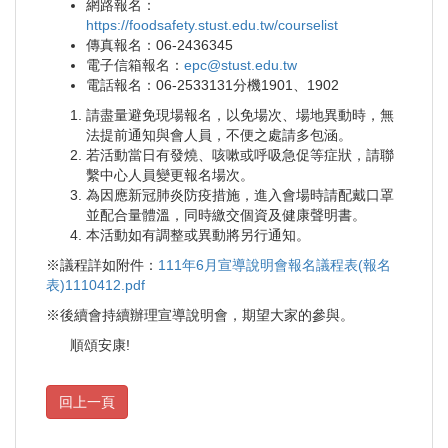
網路報名：
https://foodsafety.stust.edu.tw/courselist
傳真報名：06-2436345
電子信箱報名：
epc@stust.edu.tw
電話報名：06-2533131分機1901、1902
請盡量避免現場報名，以免場次、場地異動時，無
法提前通知與會人員，不便之處請多包涵。
若活動當日有發燒、咳嗽或呼吸急促等症狀，請聯
繫中心人員變更報名場次。
為因應新冠肺炎防疫措施，進入會場時請配戴口罩
並配合量體溫，同時繳交個資及健康聲明書。
本活動如有調整或異動將另行通知。
※議程詳如附件：
111年6月宣導說明會報名議程表(報名
表)1110412.pdf
※後續會持續辦理宣導說明會，期望大家的參與。
順頌安康!