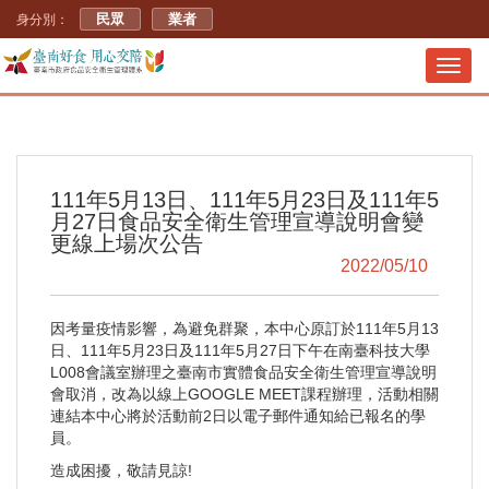
民眾
業者
身分別：
Toggl
navig
111年5月13日、111年5月23日及111年5
月27日食品安全衛生管理宣導說明會變
更線上場次公告
2022/05/10
因考量疫情影響，為避免群聚，本中心原訂於111年5月13
日、111年5月23日及111年5月27日下午在南臺科技大學
L008會議室辦理之臺南市實體食品安全衛生管理宣導說明
會取消，改為以線上GOOGLE MEET課程辦理，活動相關
連結本中心將於活動前2日以電子郵件通知給已報名的學
員。
造成困擾，敬請見諒!