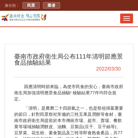
民眾
業者
身分別：
Toggl
navig
臺南市政府衛生局公布111年清明節應景
食品抽驗結果
2022/03/30
因應清明時節來臨，為使市民食的安心，臺南市政府
衛生局加強清明應景食品抽驗! 檢驗結果77件均符合規
定。
「清明」是農曆二十四節氣之一，也是祭祖掃墓重要
的節日，針對民眾祭祀常備的三牲五果及潤餅等食材，臺
南市政府衛生局提前於本市傳統市場、超市、賣場、餐飲
業等場域抽驗潤餅皮、油麵、豆製品(豆干、豆干絲等)、
豆芽菜、花生粉、素食製品及三牲等即食熟食產品，共77