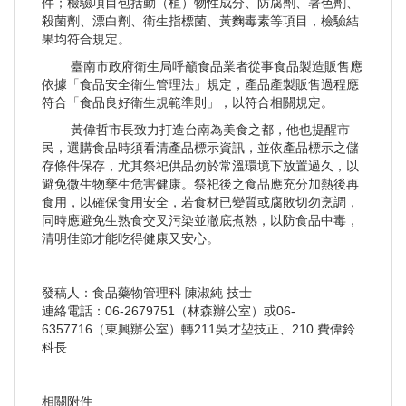
件；檢驗項目包括動（植）物性成分、防腐劑、著色劑、
殺菌劑、漂白劑、衛生指標菌、黃麴毒素等項目，檢驗結
果均符合規定。
臺南市政府衛生局呼籲食品業者從事食品製造販售應
依據「食品安全衛生管理法」規定，產品產製販售過程應
符合「食品良好衛生規範準則」，以符合相關規定。
黃偉哲市長致力打造台南為美食之都，他也提醒市
民，選購食品時須看清產品標示資訊，並依產品標示之儲
存條件保存，尤其祭祀供品勿於常溫環境下放置過久，以
避免微生物孳生危害健康。祭祀後之食品應充分加熱後再
食用，以確保食用安全，若食材已變質或腐敗切勿烹調，
同時應避免生熟食交叉污染並澈底煮熟，以防食品中毒，
清明佳節才能吃得健康又安心。
發稿人：食品藥物管理科 陳淑純 技士
連絡電話：06-2679751（林森辦公室）或06-
6357716（東興辦公室）轉211吳才堃技正、210 費偉鈴
科長
相關附件