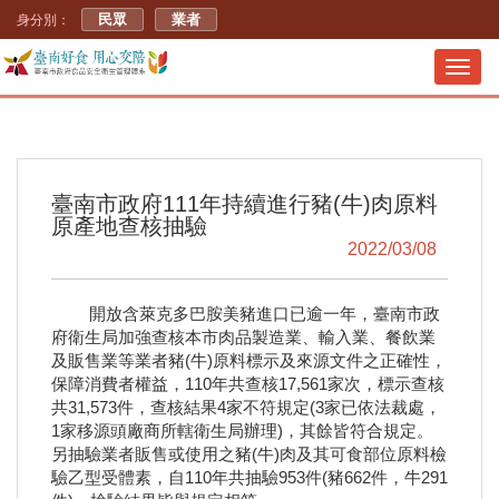
民眾
業者
身分別：
Toggl
navig
臺南市政府111年持續進行豬(牛)肉原料
原產地查核抽驗
2022/03/08
開放含萊克多巴胺美豬進口已逾一年，臺南市政
府衛生局加強查核本市肉品製造業、輸入業、餐飲業
及販售業等業者豬(牛)原料標示及來源文件之正確性，
保障消費者權益，110年共查核17,561家次，標示查核
共31,573件，查核結果4家不符規定(3家已依法裁處，
1家移源頭廠商所轄衛生局辦理)，其餘皆符合規定。
另抽驗業者販售或使用之豬(牛)肉及其可食部位原料檢
驗乙型受體素，自110年共抽驗953件(豬662件，牛291