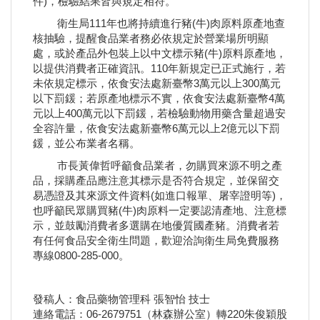
件)，檢驗結果皆與規定相符。
衛生局111年也將持續進行豬(牛)肉原料原產地查
核抽驗，提醒食品業者務必依規定於營業場所明顯
處，或於產品外包裝上以中文標示豬(牛)原料原產地，
以提供消費者正確資訊。110年新規定已正式施行，若
未依規定標示，依食安法處新臺幣3萬元以上300萬元
以下罰鍰；若原產地標示不實，依食安法處新臺幣4萬
元以上400萬元以下罰鍰，若檢驗動物用藥含量超過安
全容許量，依食安法處新臺幣6萬元以上2億元以下罰
鍰，並公布業者名稱。
市長黃偉哲呼籲食品業者，勿購買來源不明之產
品，採購產品應注意其標示是否符合規定，並保留交
易憑證及其來源文件資料(如進口報單、屠宰證明等)，
也呼籲民眾購買豬(牛)肉原料一定要認清產地、注意標
示，並鼓勵消費者多選購在地優質國產豬。消費者若
有任何食品安全衛生問題，歡迎洽詢衛生局免費服務
專線0800-285-000。
發稿人：食品藥物管理科 張智怡 技士
連絡電話：06-2679751（林森辦公室）轉220朱俊穎股