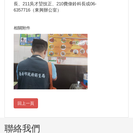
長、211吳才堃技正、210費偉鈴科長或06-
6357716（東興辦公室）
相關附件
聯絡我們